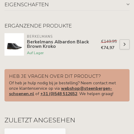
EIGENSCHAFTEN
ERGÄNZENDE PRODUKTE
BERKELMANS
€149,95
Berkelmans Albardon Black
Brown Kroko
€74,97
Auf Lager
HEB JE VRAGEN OVER DIT PRODUCT?
Of heb je hulp nodig bij je bestelling? Neem contact met
onze klantenservice op via
webshop@steenbergen-
schoenen.nl
of
+31 (0)548 512652
. We helpen graag!
ZULETZT ANGESEHEN