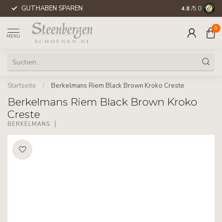
GUTHABEN SPAREN
WELTWEITE 
4.8
/5.0
0
MENU
Startseite
/
Berkelmans Riem Black Brown Kroko Creste
Berkelmans Riem Black Brown Kroko
Creste
BERKELMANS