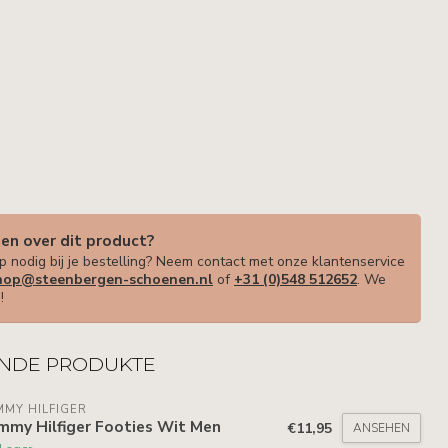
gen over dit product?
p nodig bij je bestelling? Neem contact met onze klantenservice
op@steenbergen-schoenen.nl
of
+31 (0)548 512652
. We
!
NDE PRODUKTE
MY HILFIGER
mmy Hilfiger Footies Wit Men
€11,95
ANSEHEN