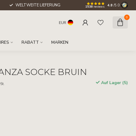
WELTWEITE LIEFERUNG
4.8
/5.0
1538
reviews
0
EUR
IRES
RABATT
MARKEN
ANZA SOCKE BRUIN
Auf Lager (5)
St.