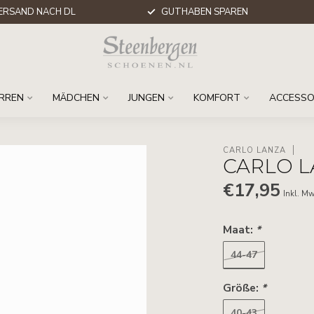
ERSAND NACH DL
GUTHABEN SPAREN
RREN
MÄDCHEN
JUNGEN
KOMFORT
ACCESSO
CARLO LANZA
CARLO L
€17,95
Inkl. Mw
Maat:
*
44-47
Größe:
*
40-43