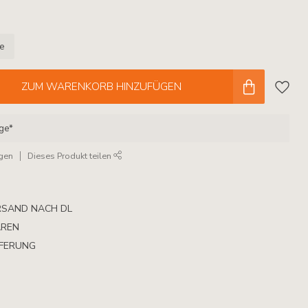
le
ZUM WARENKORB HINZUFÜGEN
age*
ügen
Dieses Produkt teilen
RSAND NACH DL
AREN
EFERUNG