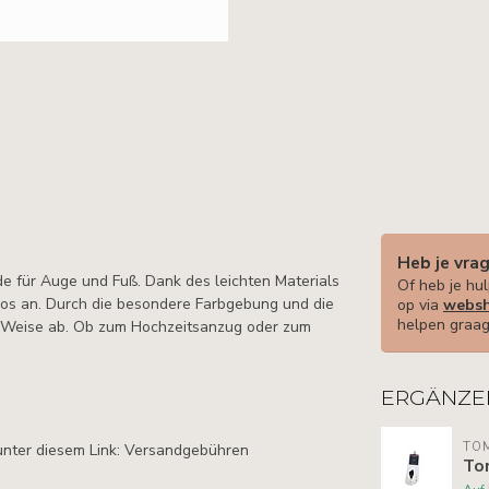
Heb je vra
 für Auge und Fuß. Dank des leichten Materials
Of heb je hul
los an. Durch die besondere Farbgebung und die
op via
websh
helpen graag
e Weise ab. Ob zum Hochzeitsanzug oder zum
ERGÄNZE
TOM
unter diesem Link: Versandgebühren
To