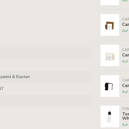
Auf
CA
Ca
Auf
CA
Car
Auf
yamid & Elastan
CA
Ca
47
Auf
TOM
To
Wh
Auf