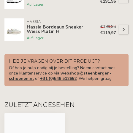
€191,96
Auf Lager
HASSIA
€199,95
Hassia Bordeaux Sneaker
Weiss Platin H
€119,97
Auf Lager
HEB JE VRAGEN OVER DIT PRODUCT?
Of heb je hulp nodig bij je bestelling? Neem contact met
onze klantenservice op via
webshop@steenbergen-
schoenen.nl
of
+31 (0)548 512652
. We helpen graag!
ZULETZT ANGESEHEN