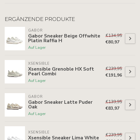
ERGÄNZENDE PRODUKTE
GABOR
€134,95
Gabor Sneaker Beige Offwhite
Platin Raffia H
€80,97
Auf Lager
XSENSIBLE
€239,95
Xsensible Grenoble HX Soft
Pearl Combi
€191,96
Auf Lager
GABOR
€139,95
Gabor Sneaker Latte Puder
Oak
€83,97
Auf Lager
XSENSIBLE
€239,95
Xsensible Sneaker Lima White