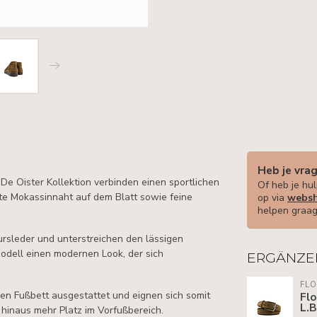
Heb je vra
De Oister Kollektion verbinden einen sportlichen
Of heb je hul
nte Mokassinnaht auf dem Blatt sowie feine
op via
websh
helpen graag
rsleder und unterstreichen den lässigen
Modell einen modernen Look, der sich
ERGÄNZE
FLO
en Fußbett ausgestattet und eignen sich somit
Flo
L.
 hinaus mehr Platz im Vorfußbereich.