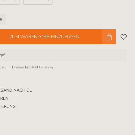
le
ZUM WARENKORB HINZUFÜGEN
age*
ügen
Dieses Produkt teilen
RSAND NACH DL
AREN
EFERUNG