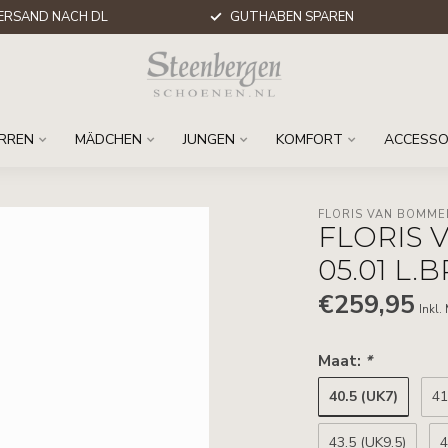
ERSAND NACH DL
GUTHABEN SPAREN
RREN
MÄDCHEN
JUNGEN
KOMFORT
ACCESSO
FLORIS VAN BOMME
FLORIS 
05.01 L
€259,95
Inkl.
Maat:
*
40.5 (UK7)
41
43.5 (UK9.5)
4