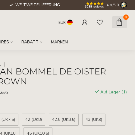
WELTWEITE LIEFERUNG
4.8
/5.0
1538
reviews
0
EUR
IRES
RABATT
MARKEN
L
VAN BOMMEL DE OISTER
.BROWN
Auf Lager (1)
 MwSt.
 (UK7.5)
42 (UK8)
42.5 (UK8.5)
43 (UK9)
4 (UK10)
45 (UK10.5)