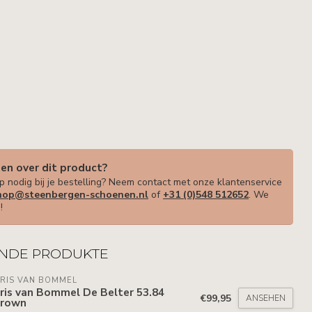
gen over dit product?
p nodig bij je bestelling? Neem contact met onze klantenservice
op@steenbergen-schoenen.nl
of
+31 (0)548 512652
. We
!
NDE PRODUKTE
RIS VAN BOMMEL
ris van Bommel De Belter 53.84
€99,95
ANSEHEN
Brown