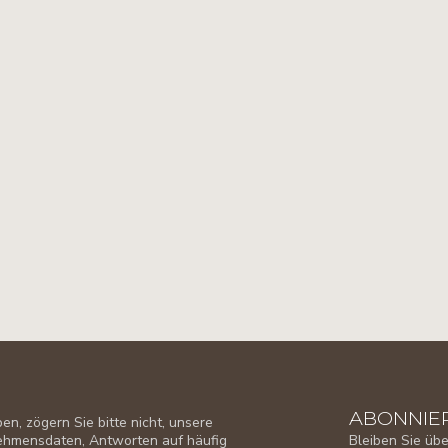
ABONNIER
n, zögern Sie bitte nicht, unsere
Bleiben Sie üb
nehmensdaten, Antworten auf häufig