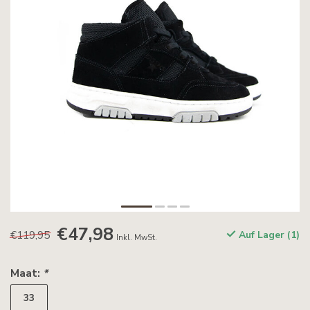
€47,98
€119,95
Auf Lager (1)
Inkl. MwSt.
Maat:
*
33