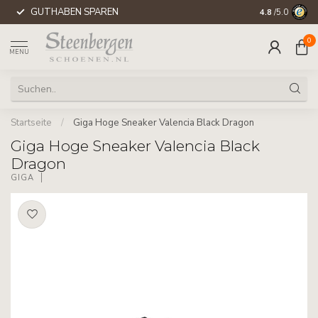
GUTHABEN SPAREN
WELTWEITE 
4.8
/5.0
0
MENU
Startseite
/
Giga Hoge Sneaker Valencia Black Dragon
Giga Hoge Sneaker Valencia Black
Dragon
GIGA