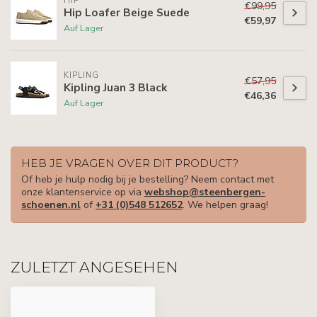
HIP
€99,95
Hip Loafer Beige Suede
€59,97
Auf Lager
KIPLING
€57,95
Kipling Juan 3 Black
€46,36
Auf Lager
HEB JE VRAGEN OVER DIT PRODUCT?
Of heb je hulp nodig bij je bestelling? Neem contact met
onze klantenservice op via
webshop@steenbergen-
schoenen.nl
of
+31 (0)548 512652
. We helpen graag!
ZULETZT ANGESEHEN