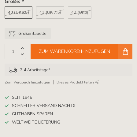
Größe:
*
40 (UK6.5)
41 (UK 7.5)
42 (UK8)
Größentabelle
ZUM WARENKORB HINZUFÜGEN
2-4 Arbeitstage*
Zum Vergleich hinzufügen
Dieses Produkt teilen
SEIT 1946
SCHNELLER VERSAND NACH DL
GUTHABEN SPAREN
WELTWEITE LIEFERUNG