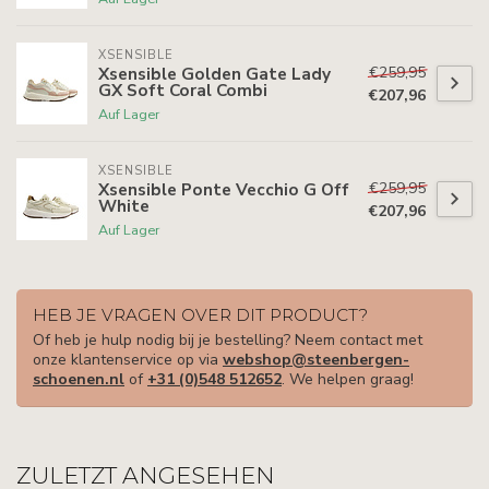
XSENSIBLE
€259,95
Xsensible Golden Gate Lady
GX Soft Coral Combi
€207,96
Auf Lager
XSENSIBLE
€259,95
Xsensible Ponte Vecchio G Off
White
€207,96
Auf Lager
HEB JE VRAGEN OVER DIT PRODUCT?
Of heb je hulp nodig bij je bestelling? Neem contact met
onze klantenservice op via
webshop@steenbergen-
schoenen.nl
of
+31 (0)548 512652
. We helpen graag!
ZULETZT ANGESEHEN