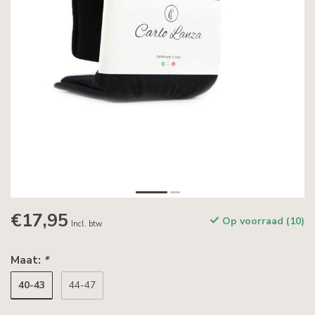
€17,95
Op voorraad (10)
Incl. btw
Maat:
*
40-43
44-47