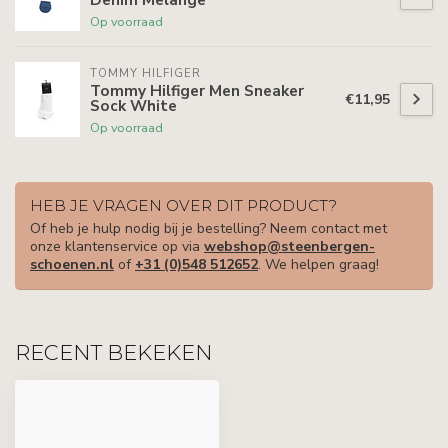
Op voorraad
TOMMY HILFIGER
Tommy Hilfiger Men Sneaker
€11,95
Sock White
Op voorraad
HEB JE VRAGEN OVER DIT PRODUCT?
Of heb je hulp nodig bij je bestelling? Neem contact met
onze klantenservice op via
webshop@steenbergen-
schoenen.nl
of
+31 (0)548 512652
. We helpen graag!
RECENT BEKEKEN