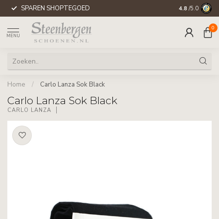
SPAREN SHOPTEGOED
WERELDWIJD
4.8
/5.0
0
MENU
Home
/
Carlo Lanza Sok Black
Carlo Lanza Sok Black
CARLO LANZA