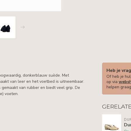
Heb je vra
oogwaardig, donkerblauw suède. Met
Of heb je hul
maakt van leer en het voetbed is uitneembaar.
op via
websh
helpen graag
 gemaakt van rubber en biedt veel grip. De
re) voeten.
GERELAT
DU
Du