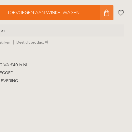
TOEVOEGEN AAN WINKELWAGEN
gen
lijken
Deel dit product
 VA €40 in NL
TEGOED
LEVERING