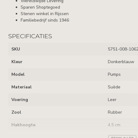
Wereldwijde Levering
Sparen Shoptegoed
Stenen winkel in Rijssen
Familiebedrijf sinds 1946
SPECIFICATIES
SKU
5751-008-1062
Kleur
Donkerblauw
Model
Pumps
Materiaal
Suède
Voering
Leer
Zool
Rubber
Hakhoogte
4,5 cm
Uitneembaar voetbed