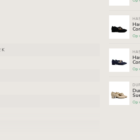
Op 
HAS
Ha
Co
Op 
 K
HAS
Ha
Co
Op 
DU
Du
Su
Op 