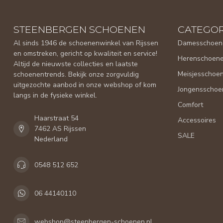
STEENBERGEN SCHOENEN
CATEGOR
Al sinds 1946 de schoenenwinkel van Rijssen
Damesschoen
en omstreken, gericht op kwaliteit en service!
Herenschoen
Altijd de nieuwste collecties en laatste
Meisjesschoe
schoenentrends. Bekijk onze zorgvuldig
uitgezochte aanbod in onze webshop of kom
Jongensschoe
langs in de fysieke winkel.
Comfort
Haarstraat 54
Accessoires
7462 AS Rijssen
SALE
Nederland
0548 512 652
06 44140110
webshop@steenbergen-schoenen.nl