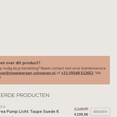
gen over dit product?
p nodig bij je bestelling? Neem contact met onze klantenservice
op@steenbergen-schoenen.nl
of
+31 (0)548 512652
. We
!
EERDE PRODUCTEN
REA
€249,95
rea Pump Licht Taupe Suede K
BEKIJKEN
€199,96