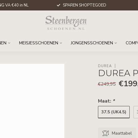
G VA €40 in NL
SPAREN SHOPTEGOED
NEN
MEISJESSCHOENEN
JONGENSSCHOENEN
COMF
DUREA
DUREA 
€199
€249,95
Maat:
*
37.5 (UK4.5)
Maattabel