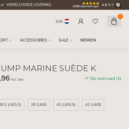
WERELDWIJDE LEVERING
4.8
/5.0
1538
beoordelingen
0
EUR
ORT
ACCESSOIRES
SALE
MERKEN
PUMP MARINE SUÈDE K
,96
Op voorraad (1)
Incl. btw
38.5 (UK5.5)
39 (UK6)
40 (UK6.5)
42 (UK8)