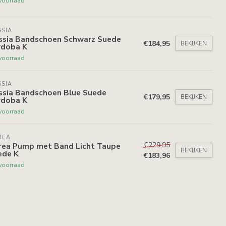
voorraad
SIA
ssia Bandschoen Schwarz Suede
€184,95
BEKIJKEN
rdoba K
voorraad
SIA
ssia Bandschoen Blue Suede
€179,95
BEKIJKEN
rdoba K
voorraad
REA
€229,95
rea Pump met Band Licht Taupe
BEKIJKEN
ede K
€183,96
voorraad