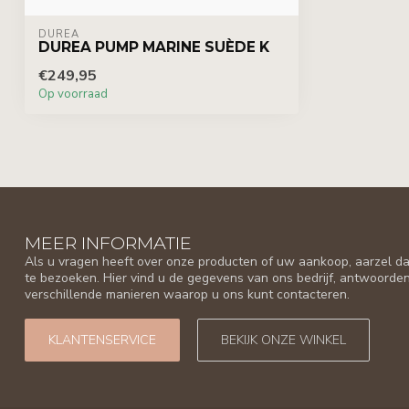
DUREA
DUREA PUMP MARINE SUÈDE K
€249,95
Op voorraad
MEER INFORMATIE
Als u vragen heeft over onze producten of uw aankoop, aarzel da
te bezoeken. Hier vind u de gegevens van ons bedrijf, antwoorde
verschillende manieren waarop u ons kunt contacteren.
KLANTENSERVICE
BEKIJK ONZE WINKEL