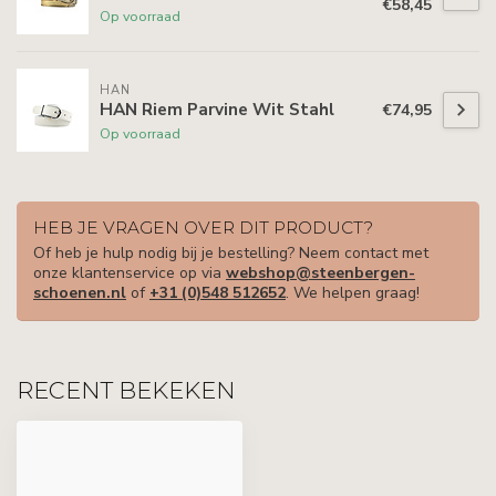
€58,45
Op voorraad
HAN
HAN Riem Parvine Wit Stahl
€74,95
Op voorraad
HEB JE VRAGEN OVER DIT PRODUCT?
Of heb je hulp nodig bij je bestelling? Neem contact met
onze klantenservice op via
webshop@steenbergen-
schoenen.nl
of
+31 (0)548 512652
. We helpen graag!
RECENT BEKEKEN