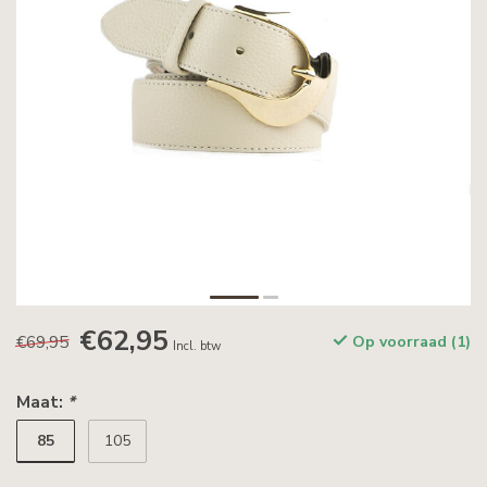
€62,95
€69,95
Op voorraad (1)
Incl. btw
Maat:
*
85
105