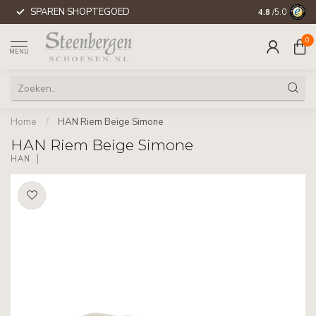
SPAREN SHOPTEGOED
WERELDWIJD
4.8
/5.0
0
MENU
Home
/
HAN Riem Beige Simone
HAN Riem Beige Simone
HAN