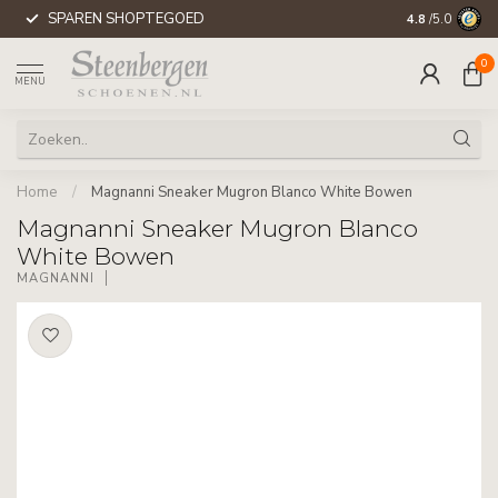
SPAREN SHOPTEGOED
WERELDWIJD
4.8
/5.0
0
MENU
Home
/
Magnanni Sneaker Mugron Blanco White Bowen
Magnanni Sneaker Mugron Blanco
White Bowen
MAGNANNI