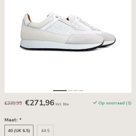
€271,96
€339,95
Op voorraad (1)
Incl. btw
Maat:
*
40 (UK 6.5)
44.5