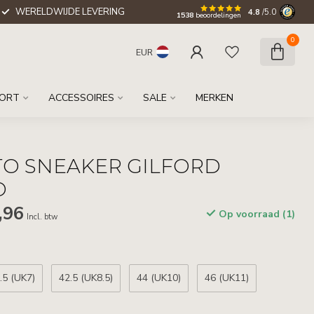
WERELDWIJDE LEVERING
4.8
/5.0
1538
beoordelingen
0
EUR
ORT
ACCESSOIRES
SALE
MERKEN
O SNEAKER GILFORD
O
,96
Op voorraad (1)
Incl. btw
.5 (UK7)
42.5 (UK8.5)
44 (UK10)
46 (UK11)