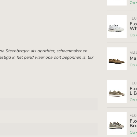
Op 
FLO
Flo
Wh
Op 
opa Steenbergen als oprichter, schoenmaker en
MA
stigd in het pand waar opa ooit begonnen is. Elk
Ma
Op 
FLO
Flo
L.
Op 
FLO
Flo
Br
Op 