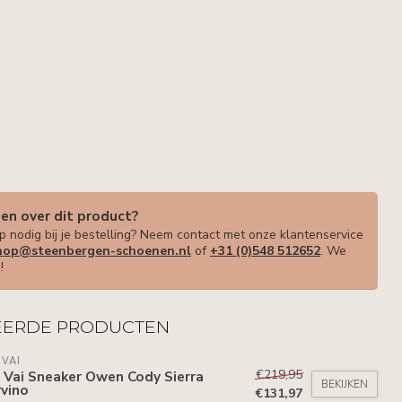
gen over dit product?
p nodig bij je bestelling? Neem contact met onze klantenservice
op@steenbergen-schoenen.nl
of
+31 (0)548 512652
. We
!
EERDE PRODUCTEN
 VAI
€219,95
 Vai Sneaker Owen Cody Sierra
BEKIJKEN
vino
€131,97