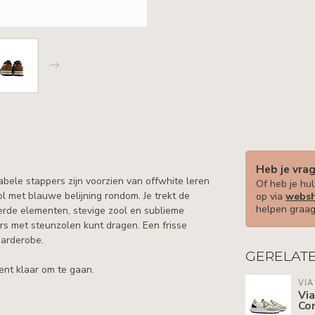
Heb je vra
bele stappers zijn voorzien van offwhite leren
Of heb je hul
ol met blauwe belijning rondom. Je trekt de
op via
websh
helpen graag
erde elementen, stevige zool en sublieme
ers met steunzolen kunt dragen. Een frisse
sgarderobe.
GERELAT
bent klaar om te gaan.
VIA
Via
Cor