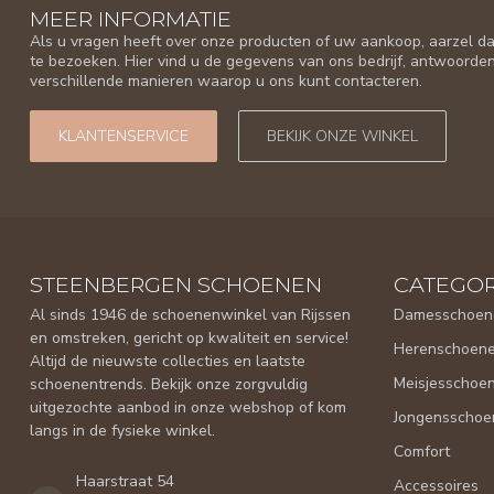
MEER INFORMATIE
Als u vragen heeft over onze producten of uw aankoop, aarzel da
te bezoeken. Hier vind u de gegevens van ons bedrijf, antwoorde
verschillende manieren waarop u ons kunt contacteren.
KLANTENSERVICE
BEKIJK ONZE WINKEL
STEENBERGEN SCHOENEN
CATEGOR
Al sinds 1946 de schoenenwinkel van Rijssen
Damesschoen
en omstreken, gericht op kwaliteit en service!
Herenschoen
Altijd de nieuwste collecties en laatste
Meisjesschoe
schoenentrends. Bekijk onze zorgvuldig
uitgezochte aanbod in onze webshop of kom
Jongensschoe
langs in de fysieke winkel.
Comfort
Haarstraat 54
Accessoires