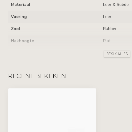
Materiaal
Leer & Suède
Voering
Leer
Zool
Rubber
Hakhoogte
Plat
Uitneembaar voetbed
BEKIJK ALLES
Sluiting
Rits & Veters
RECENT BEKEKEN
Kenmerken
Verschillende K
Leverancierscode
6360