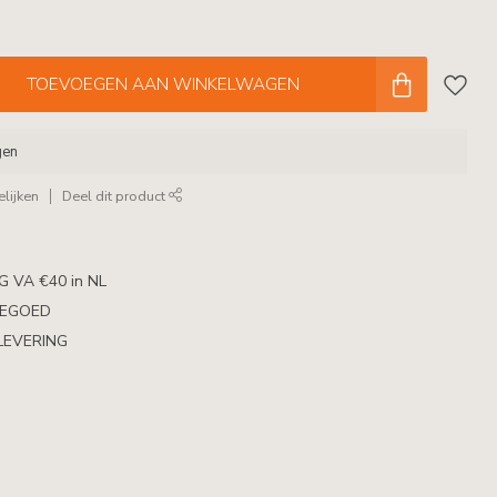
TOEVOEGEN AAN WINKELWAGEN
gen
lijken
Deel dit product
 VA €40 in NL
TEGOED
LEVERING