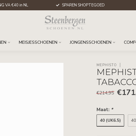
G VA €40 in NL
SPAREN SHOPTEGOED
NEN
MEISJESSCHOENEN
JONGENSSCHOENEN
COMF
MEPHISTO
MEPHIST
TABACC
€171
€214,95
Maat:
*
40 (UK6.5)
40