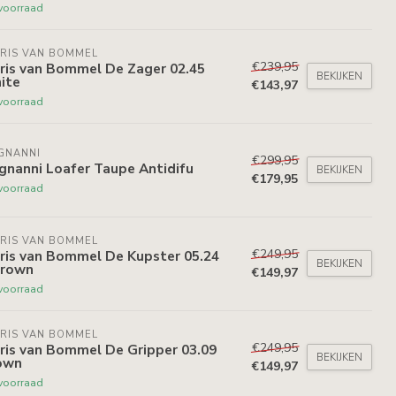
voorraad
RIS VAN BOMMEL
€239,95
ris van Bommel De Zager 02.45
BEKIJKEN
ite
€143,97
voorraad
GNANNI
€299,95
gnanni Loafer Taupe Antidifu
BEKIJKEN
€179,95
voorraad
RIS VAN BOMMEL
€249,95
ris van Bommel De Kupster 05.24
BEKIJKEN
Brown
€149,97
voorraad
RIS VAN BOMMEL
€249,95
ris van Bommel De Gripper 03.09
BEKIJKEN
own
€149,97
voorraad