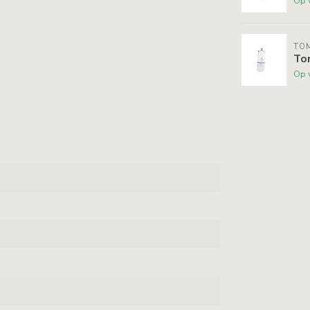
Op 
TOM
To
Op 