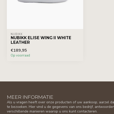
NUBIKK
NUBIKK ELISE WING II WHITE
LEATHER
€189,95
Op voorraad
MEER INFORMATIE
Als u vragen heeft over onze producten of uw aankoop, aarzel da
te bezoeken. Hier vind u de gegevens van ons bedrijf, antwoorde
verschillende manieren waarop u ons kunt contacteren.