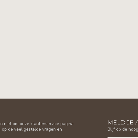
MELD JE 
n niet om onze klantenservice pagina
Blijf op de hoo
n op de veel gestelde vragen en