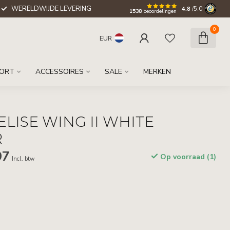
WERELDWIJDE LEVERING
4.8
/5.0
1538
beoordelingen
0
EUR
ORT
ACCESSOIRES
SALE
MERKEN
ELISE WING II WHITE
R
97
Op voorraad (1)
Incl. btw