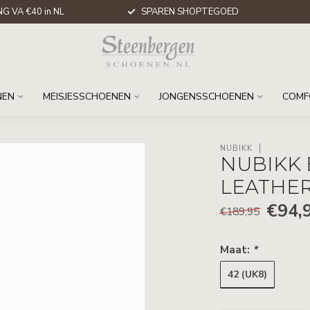
G VA €40 in NL
SPAREN SHOPTEGOED
NEN
MEISJESSCHOENEN
JONGENSSCHOENEN
COMF
NUBIKK
NUBIKK 
LEATHE
€94,
€189,95
Maat:
*
42 (UK8)