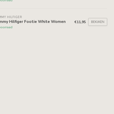
voorraad
MY HILFIGER
mmy Hilfiger Footie White Women
€11,95
BEKIJKEN
voorraad