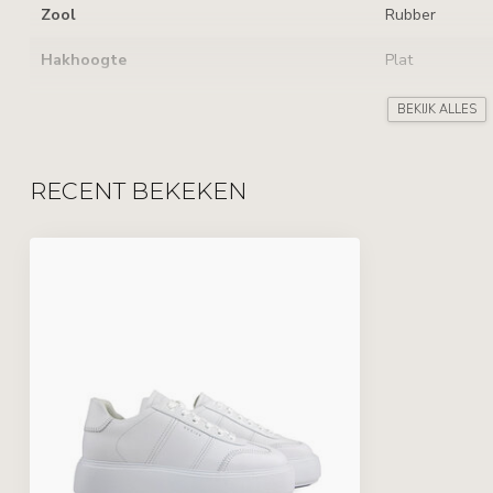
Zool
Rubber
Hakhoogte
Plat
Uitneembaar voetbed
BEKIJK ALLES
Sluiting
Veters
RECENT BEKEKEN
Kenmerken
Plateauzool
Leverancierscode
21079802-30L