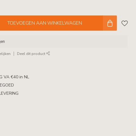
TOEVOEGEN AAN WINKELWAGEN
gen
lijken
Deel dit product
 VA €40 in NL
TEGOED
LEVERING