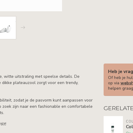
Heb je vra
witte uitstraling met speelse details. De
Of heb je hul
e dikke plateauzool zorgt voor een trendy,
op via
websh
helpen graag
biliteit, zodat je de pasvorm kunt aanpassen voor
p zoek zijn naar een fashionable en comfortabele
GERELAT
ts.
COL
ilt!
Col