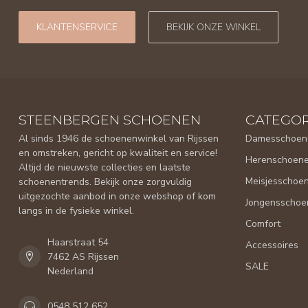
KLANTENSERVICE
BEKIJK ONZE WINKEL
STEENBERGEN SCHOENEN
CATEGOR
Al sinds 1946 de schoenenwinkel van Rijssen
Damesschoen
en omstreken, gericht op kwaliteit en service!
Herenschoen
Altijd de nieuwste collecties en laatste
Meisjesschoe
schoenentrends. Bekijk onze zorgvuldig
uitgezochte aanbod in onze webshop of kom
Jongensschoe
langs in de fysieke winkel.
Comfort
Haarstraat 54
Accessoires
7462 AS Rijssen
SALE
Nederland
0548 512 652