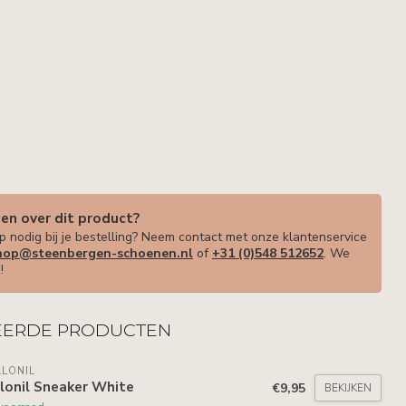
gen over dit product?
p nodig bij je bestelling? Neem contact met onze klantenservice
op@steenbergen-schoenen.nl
of
+31 (0)548 512652
. We
!
EERDE PRODUCTEN
LONIL
lonil Sneaker White
€9,95
BEKIJKEN