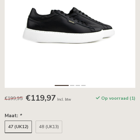
€119,97
€199,95
Op voorraad (1)
Incl. btw
Maat:
*
47 (UK12)
48 (UK13)