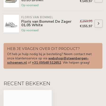
€149,97
Op voorraad
FLORIS VAN BOMMEL
€259,95
Floris van Bommel De Zager
01.05 White
€155,97
Op voorraad
HEB JE VRAGEN OVER DIT PRODUCT?
Of heb je hulp nodig bij je bestelling? Neem contact met
onze klantenservice op via
webshop@steenbergen-
schoenen.nl
of
+31 (0)548 512652
. We helpen graag!
RECENT BEKEKEN