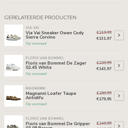
GERELATEERDE PRODUCTEN
VIA VAI
€219,95
Via Vai Sneaker Owen Cody
Sierra Corvino
€131,97
Op voorraad
FLORIS VAN BOMMEL
€239,95
Floris van Bommel De Zager
02.45 White
€143,97
Op voorraad
MAGNANNI
€299,95
Magnanni Loafer Taupe
Antidifu
€179,95
Op voorraad
FLORIS VAN BOMMEL
€249,95
Floris van Bommel De Gripper
03.09 Brown