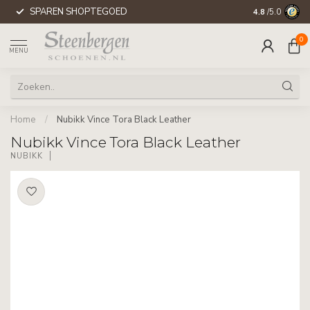
SPAREN SHOPTEGOED
WERELDWIJD
4.8
/5.0
0
MENU
Home
/
Nubikk Vince Tora Black Leather
Nubikk Vince Tora Black Leather
NUBIKK