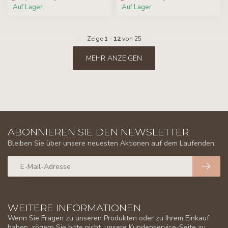
Auf Lager
Auf Lager
Zeige
1
-
12
von 25
MEHR ANZEIGEN
ABONNIEREN SIE DEN NEWSLETTER
Bleiben Sie über unsere neuesten Aktionen auf dem Laufenden.
WEITERE INFORMATIONEN
Wenn Sie Fragen zu unseren Produkten oder zu Ihrem Einkauf
haben, zögern Sie bitte nicht, unsere Kundenservice-Seite zu