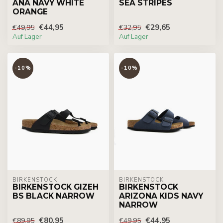
ANA NAVY WHITE
SEA STRIPES
ORANGE
€44,95
€29,65
€49,95
€32,95
Auf Lager
Auf Lager
-10%
-10%
BIRKENSTOCK
BIRKENSTOCK
BIRKENSTOCK GIZEH
BIRKENSTOCK
BS BLACK NARROW
ARIZONA KIDS NAVY
NARROW
€80,95
€44,95
€89,95
€49,95