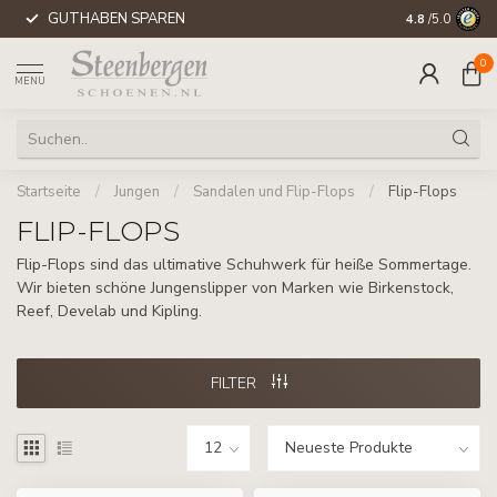
GUTHABEN SPAREN
WELTWEITE 
4.8
/5.0
0
MENU
Startseite
/
Jungen
/
Sandalen und Flip-Flops
/
Flip-Flops
FLIP-FLOPS
Flip-Flops sind das ultimative Schuhwerk für heiße Sommertage.
Wir bieten schöne Jungenslipper von Marken wie Birkenstock,
Reef, Develab und Kipling.
FILTER