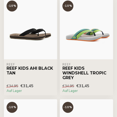
-10%
-10%
REEF
REEF
REEF KIDS AHI BLACK
REEF KIDS
TAN
WINDSHELL TROPIC
GREY
€31,45
€31,45
€34,95
€34,95
Auf Lager
Auf Lager
-10%
-10%