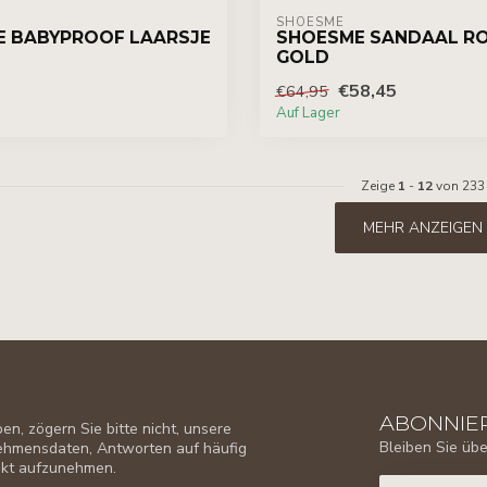
SHOESME
 BABYPROOF LAARSJE
SHOESME SANDAAL R
GOLD
€58,45
€64,95
Auf Lager
Zeige
1
-
12
von 233
MEHR ANZEIGEN
ABONNIER
n, zögern Sie bitte nicht, unsere
Bleiben Sie üb
nehmensdaten, Antworten auf häufig
takt aufzunehmen.