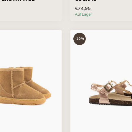
€74,95
Auf Lager
-10%