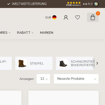
WELTWEITE LIEFERUNG
4.8
/5.0
1538
reviews
0
EUR
IRES
RABATT
MARKEN
LIP-
SCHNÜRSTIEFEL U
STIEFEL
BIKERSTIEFEL
Anzeigen: