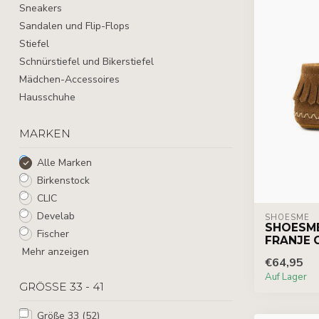
Sneakers
Sandalen und Flip-Flops
Stiefel
Schnürstiefel und Bikerstiefel
Mädchen-Accessoires
Hausschuhe
MARKEN
Alle Marken
Birkenstock
CLIC
Develab
SHOESME
SHOESME
Fischer
FRANJE 
Mehr anzeigen
€64,95
Auf Lager
GRÖSSE 33 - 41
Größe 33
(52)