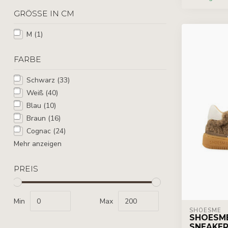
GRÖSSE IN CM
M
(1)
FARBE
Schwarz
(33)
Weiß
(40)
Blau
(10)
Braun
(16)
Cognac
(24)
Mehr anzeigen
PREIS
Min
Max
SHOESME
SHOESM
SNEAKE