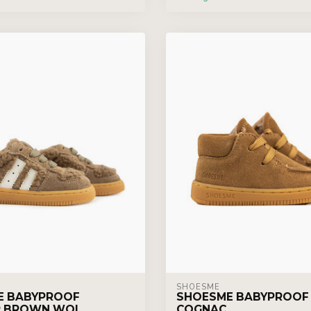
SHOESME
E BABYPROOF
SHOESME BABYPROOF
R BROWN WOL
COGNAC