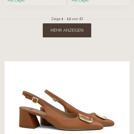
Auf Lager
Auf Lager
Zeige
1
-
12
von 42
MEHR ANZEIGEN