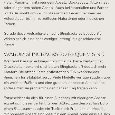
vielen Varianten: mit niedrigem Absatz, Blockabsatz, Kitten Heel
oder elegantem hohen Absatz. Auch bei Materialien und Farben
ist die Auswahl groß – von klassischem Leder über weiches
Veloursleder bis hin zu zeitlosen Naturtönen oder modischen
Farben.
Gerade diese Vielseitigkeit macht Slingbacks so beliebt: Sie
wirken schick, sind aber weniger „streng“ als geschlossene
Pumps.
WARUM SLINGBACKS SO BEQUEM SIND
Während klassische Pumps manchmal für harte Kanten oder
Druckstellen bekannt sind, bieten Slingbacks oft deutlich mehr
Komfort. Die offene Ferse entlastet den Fuß, während das
Riemchen für Stabilität sorgt. Viele Modelle verfügen zudem über
ein weiches Fußbett und eine gut ausbalancierte Absatzhöhe,
sodass man sie problemlos den ganzen Tag tragen kann.
Entscheidest du dich für einen Slingback mit niedrigem Absatz,
eignet sich dieser perfekt für den Alltag, zum Beispiel fürs Büro,
einen Stadtbummel oder ein Treffen mit Freundinnen. Modelle
mit höherem Absatz sind ideal für den Abend, ohne dass sie sich