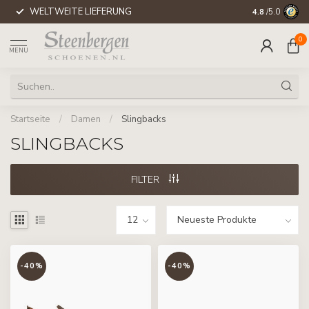
WELTWEITE LIEFERUNG
4.8
/5.0
0
MENU
Startseite
/
Damen
/
Slingbacks
SLINGBACKS
FILTER
-40%
-40%