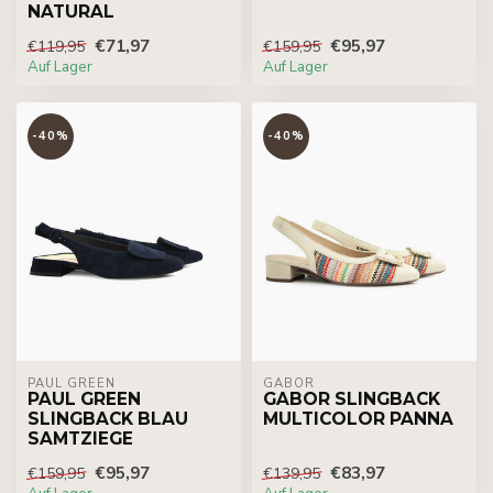
NATURAL
€71,97
€95,97
€119,95
€159,95
Auf Lager
Auf Lager
-40%
-40%
PAUL GREEN
GABOR
PAUL GREEN
GABOR SLINGBACK
SLINGBACK BLAU
MULTICOLOR PANNA
SAMTZIEGE
€95,97
€83,97
€159,95
€139,95