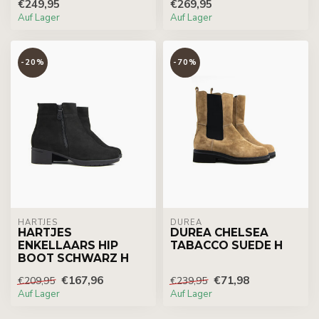
€249,95
€269,95
Auf Lager
Auf Lager
-20%
-70%
HARTJES
DUREA
HARTJES
DUREA CHELSEA
ENKELLAARS HIP
TABACCO SUEDE H
BOOT SCHWARZ H
€167,96
€71,98
€209,95
€239,95
Auf Lager
Auf Lager