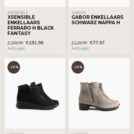
XSENSIBLE
GABOR
XSENSIBLE
GABOR ENKELLAARS
ENKELLAARS
SCHWARZ NAPPA H
FERRARO H BLACK
FANTASY
€181,96
€77,97
€259,95
€129,95
Auf Lager
Auf Lager
-20%
-20%