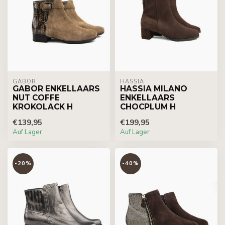
GABOR
HASSIA
GABOR ENKELLAARS
HASSIA MILANO
NUT COFFE
ENKELLAARS
KROKOLACK H
CHOCPLUM H
€139,95
€199,95
Auf Lager
Auf Lager
-20%
-40%