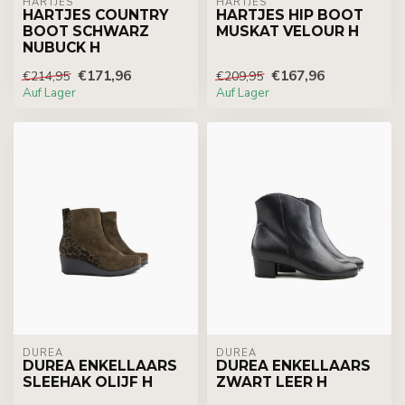
HARTJES
HARTJES
HARTJES COUNTRY
HARTJES HIP BOOT
BOOT SCHWARZ
MUSKAT VELOUR H
NUBUCK H
€171,96
€167,96
€214,95
€209,95
Auf Lager
Auf Lager
DUREA
DUREA
DUREA ENKELLAARS
DUREA ENKELLAARS
SLEEHAK OLIJF H
ZWART LEER H