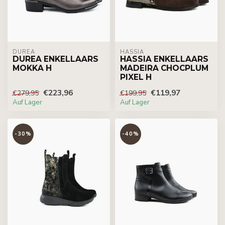
DUREA
HASSIA
DUREA ENKELLAARS
HASSIA ENKELLAARS
MOKKA H
MADEIRA CHOCPLUM
PIXEL H
€223,96
€119,97
€279,95
€199,95
Auf Lager
Auf Lager
-30%
-40%