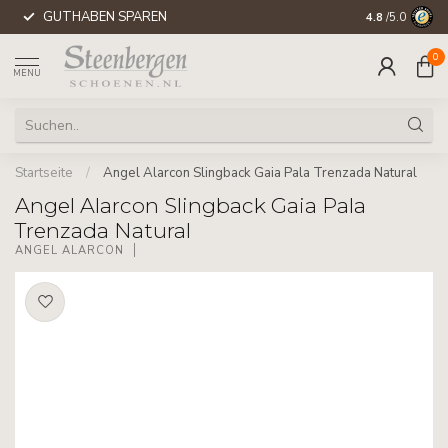
GUTHABEN SPAREN
WELTWEITE 
4.8
/5.0
0
MENU
Startseite
/
Angel Alarcon Slingback Gaia Pala Trenzada Natural
Angel Alarcon Slingback Gaia Pala
Trenzada Natural
ÁNGEL ALARCÓN