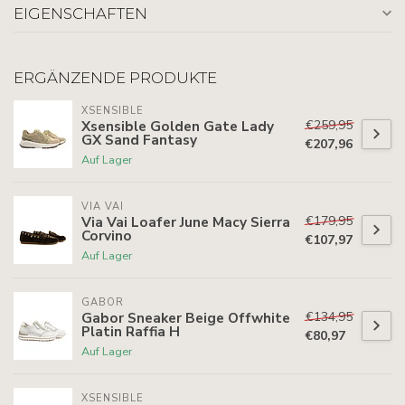
EIGENSCHAFTEN
ERGÄNZENDE PRODUKTE
XSENSIBLE
€259,95
Xsensible Golden Gate Lady
GX Sand Fantasy
€207,96
Auf Lager
VIA VAI
€179,95
Via Vai Loafer June Macy Sierra
Corvino
€107,97
Auf Lager
GABOR
€134,95
Gabor Sneaker Beige Offwhite
Platin Raffia H
€80,97
Auf Lager
XSENSIBLE