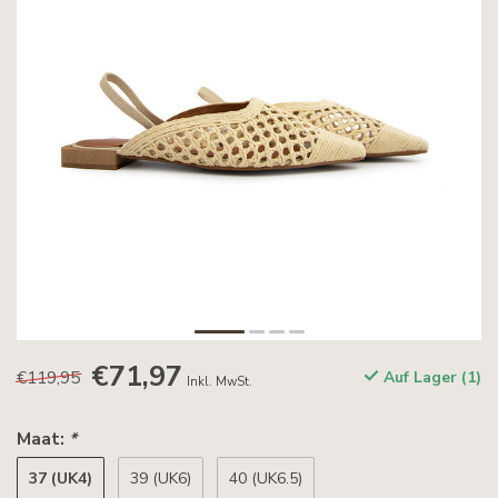
€71,97
€119,95
Auf Lager (1)
Inkl. MwSt.
Maat:
*
37 (UK4)
39 (UK6)
40 (UK6.5)