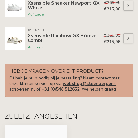
€269,95
Xsensible Sneaker Newport GX
White
€215,96
Auf Lager
XSENSIBLE
€269,95
Xsensible Rainbow GX Bronze
Combi
€215,96
Auf Lager
HEB JE VRAGEN OVER DIT PRODUCT?
Of heb je hulp nodig bij je bestelling? Neem contact met
onze klantenservice op via
webshop@steenbergen-
schoenen.nl
of
+31 (0)548 512652
. We helpen graag!
ZULETZT ANGESEHEN