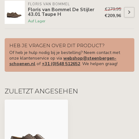
FLORIS VAN BOMMEL
€279,95
Floris van Bommel De Stijler
43.01 Taupe H
€209,96
Auf Lager
HEB JE VRAGEN OVER DIT PRODUCT?
Of heb je hulp nodig bij je bestelling? Neem contact met
onze klantenservice op via
webshop@steenbergen-
schoenen.nl
of
+31 (0)548 512652
. We helpen graag!
ZULETZT ANGESEHEN