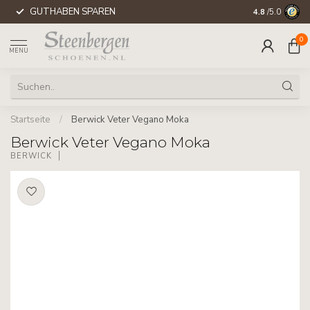
GUTHABEN SPAREN
WELTWEITE 
4.8
/5.0
0
MENU
Startseite
/
Berwick Veter Vegano Moka
Berwick Veter Vegano Moka
BERWICK