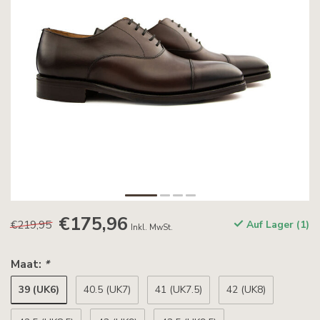
€175,96
€219,95
Auf Lager (1)
Inkl. MwSt.
Maat:
*
39 (UK6)
40.5 (UK7)
41 (UK7.5)
42 (UK8)