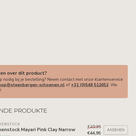
gen over dit product?
p nodig bij je bestelling? Neem contact met onze klantenservice
op@steenbergen-schoenen.nl
of
+31 (0)548 512652
. We
!
NDE PRODUKTE
RKENSTOCK
€49,95
kenstock Mayari Pink Clay Narrow
ANSEHEN
€44,95