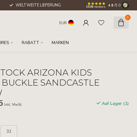
WELTWEITE LIEFERUNG
4.8
/5.0
1538
reviews
0
EUR
IRES
RABATT
MARKEN
TOCK ARIZONA KIDS
 BUCKLE SANDCASTLE
W
5
Auf Lager (1)
Inkl. MwSt.
32