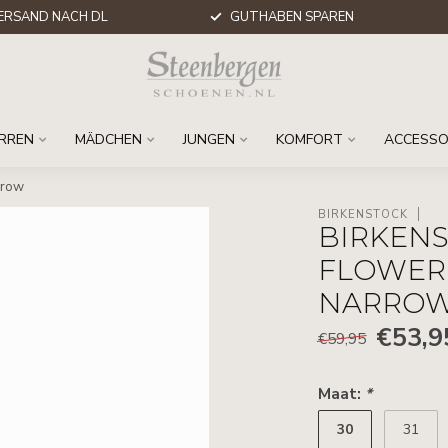
ERSAND NACH DL
GUTHABEN SPAREN
RREN
MÄDCHEN
JUNGEN
KOMFORT
ACCESSO
rrow
BIRKENSTOCK
BIRKENS
FLOWER
NARRO
€53,9
€59,95
Maat:
*
30
31