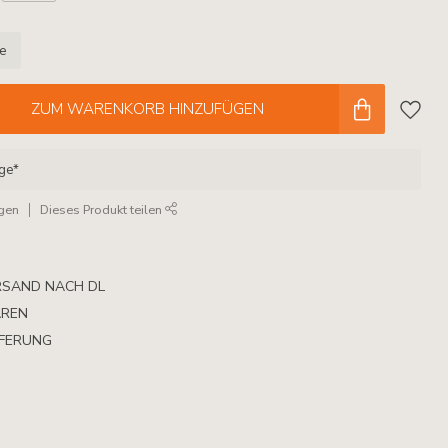
le
ZUM WARENKORB HINZUFÜGEN
age*
ügen
Dieses Produkt teilen
RSAND NACH DL
AREN
EFERUNG