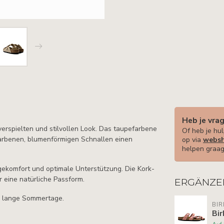
Heb je vra
erspielten und stilvollen Look. Das taupefarbene
Of heb je hul
rfarbenen, blumenförmigen Schnallen einen
op via
websh
helpen graag
ekomfort und optimale Unterstützung. Die Kork-
r eine natürliche Passform.
ERGÄNZE
ür lange Sommertage.
BI
Bir