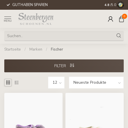
GUTHABEN SPAREN
WELTWEITE 
4.8
/5.0
0
MENU
Startseite
/
Marken
/
Fischer
FILTER