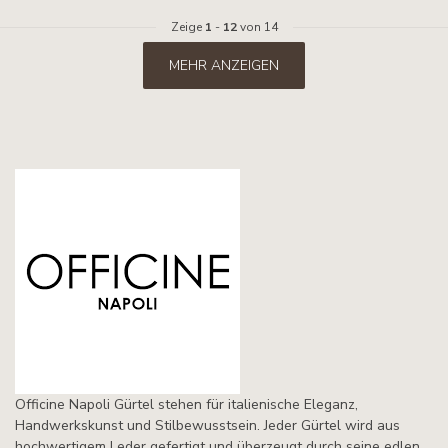
Zeige
1
-
12
von 14
MEHR ANZEIGEN
Officine Napoli Gürtel stehen für italienische Eleganz,
Handwerkskunst und Stilbewusstsein. Jeder Gürtel wird aus
hochwertigem Leder gefertigt und überzeugt durch seine edlen