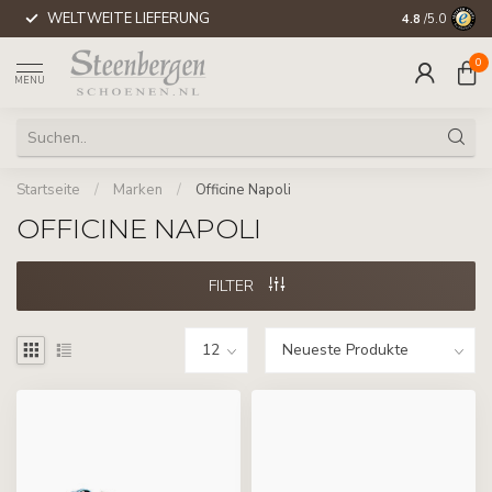
WELTWEITE LIEFERUNG
4.8
/5.0
0
MENU
Startseite
/
Marken
/
Officine Napoli
OFFICINE NAPOLI
FILTER