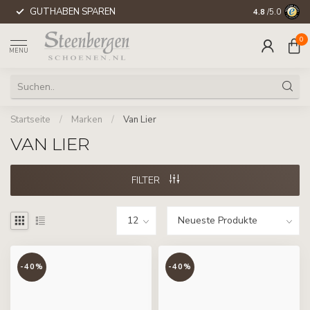
GUTHABEN SPAREN
WELTWEITE 
4.8
/5.0
0
MENU
Startseite
/
Marken
/
Van Lier
VAN LIER
FILTER
-40%
-40%