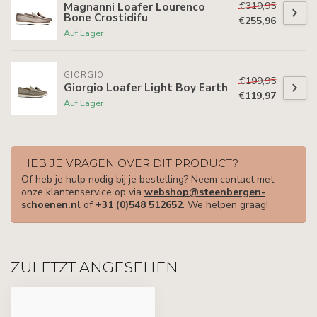
€319,95
Magnanni Loafer Lourenco
Bone Crostidifu
€255,96
Auf Lager
GIORGIO
€199,95
Giorgio Loafer Light Boy Earth
€119,97
Auf Lager
HEB JE VRAGEN OVER DIT PRODUCT?
Of heb je hulp nodig bij je bestelling? Neem contact met
onze klantenservice op via
webshop@steenbergen-
schoenen.nl
of
+31 (0)548 512652
. We helpen graag!
ZULETZT ANGESEHEN