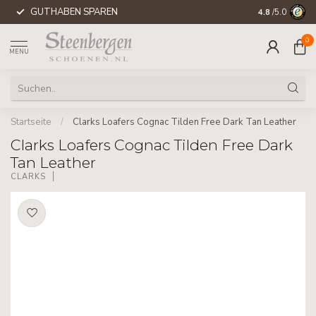
GUTHABEN SPAREN
WELTWEITE 
4.8
/5.0
0
MENU
Startseite
/
Clarks Loafers Cognac Tilden Free Dark Tan Leather
Clarks Loafers Cognac Tilden Free Dark
Tan Leather
CLARKS