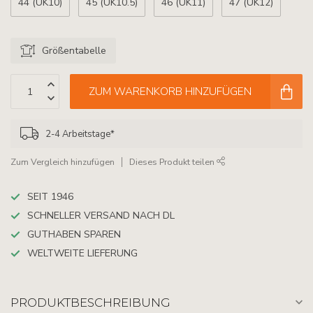
44 (UK10)
45 (UK10.5)
46 (UK11)
47 (UK12)
Größentabelle
ZUM WARENKORB HINZUFÜGEN
2-4 Arbeitstage*
Zum Vergleich hinzufügen
Dieses Produkt teilen
SEIT 1946
SCHNELLER VERSAND NACH DL
GUTHABEN SPAREN
WELTWEITE LIEFERUNG
PRODUKTBESCHREIBUNG