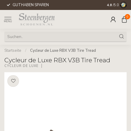
GUTHABEN SPAREN
WELTWEITE 
4.8
/5.0
0
MENU
Startseite
/
Cycleur de Luxe RBX V3B Tire Tread
Cycleur de Luxe RBX V3B Tire Tread
CYCLEUR DE LUXE