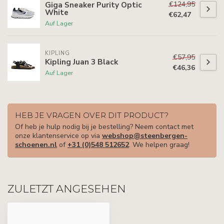
€124,95
Giga Sneaker Purity Optic
White
€62,47
Auf Lager
KIPLING
€57,95
Kipling Juan 3 Black
€46,36
Auf Lager
HEB JE VRAGEN OVER DIT PRODUCT?
Of heb je hulp nodig bij je bestelling? Neem contact met
onze klantenservice op via
webshop@steenbergen-
schoenen.nl
of
+31 (0)548 512652
. We helpen graag!
ZULETZT ANGESEHEN