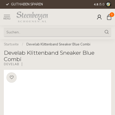
GUTHABEN SPAREN
WELTWEITE 
4.8
/5.0
0
MENU
Startseite
/
Develab Klittenband Sneaker Blue Combi
Develab Klittenband Sneaker Blue
Combi
DEVELAB