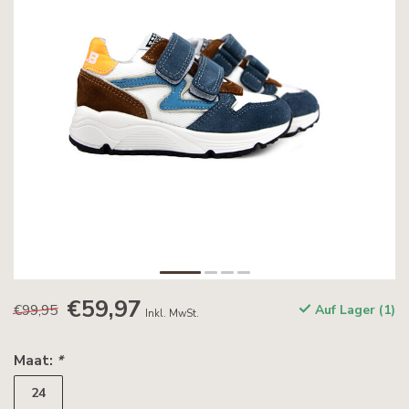
€59,97
€99,95
Auf Lager (1)
Inkl. MwSt.
Maat:
*
24