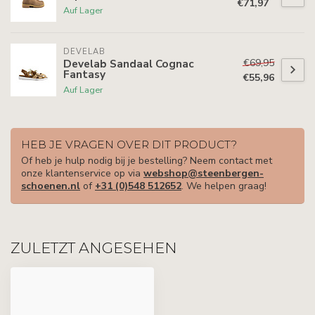
€71,97
Auf Lager
DEVELAB
€69,95
Develab Sandaal Cognac
Fantasy
€55,96
Auf Lager
HEB JE VRAGEN OVER DIT PRODUCT?
Of heb je hulp nodig bij je bestelling? Neem contact met
onze klantenservice op via
webshop@steenbergen-
schoenen.nl
of
+31 (0)548 512652
. We helpen graag!
ZULETZT ANGESEHEN