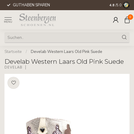
GUTHABEN SPAREN
WELTWEITE 
4.8
/5.0
0
MENU
Startseite
/
Develab Western Laars Old Pink Suede
Develab Western Laars Old Pink Suede
DEVELAB