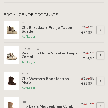
ERGÄNZENDE PRODUKTE
CLIC
€124,95
Clic Enkellaars Franje Taupe
Suede
€74,97
Auf Lager
PINOCCHIO
€89,95
Pinocchio Hoge Sneaker Taupe
Combi
€53,97
Auf Lager
CLIC
€159,95
Clic Western Boot Marron
Moro
€95,97
Auf Lager
HIP
€119,95
Hip Laars Middenbruin Combi