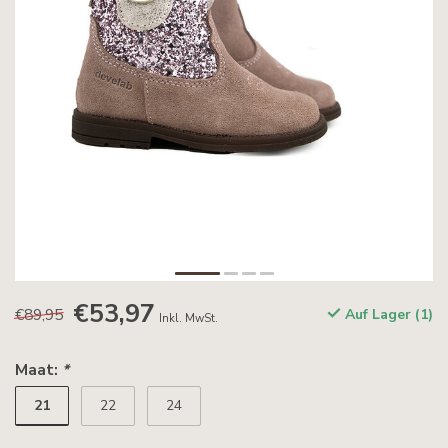
€53,97
€89,95
Auf Lager (1)
Inkl. MwSt.
Maat:
*
21
22
24