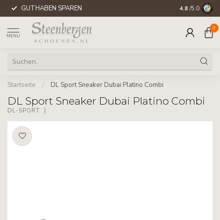
GUTHABEN SPAREN
WELTWEITE 
4.8
/5.0
0
MENU
Startseite
/
DL Sport Sneaker Dubai Platino Combi
DL Sport Sneaker Dubai Platino Combi
DL-SPORT