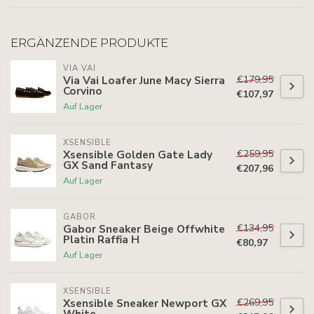
ERGÄNZENDE PRODUKTE
VIA VAI
€179,95
Via Vai Loafer June Macy Sierra
Corvino
€107,97
Auf Lager
XSENSIBLE
€259,95
Xsensible Golden Gate Lady
GX Sand Fantasy
€207,96
Auf Lager
GABOR
€134,95
Gabor Sneaker Beige Offwhite
Platin Raffia H
€80,97
Auf Lager
XSENSIBLE
€269,95
Xsensible Sneaker Newport GX
White