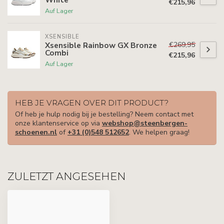
€215,96
Auf Lager
XSENSIBLE
€269,95
Xsensible Rainbow GX Bronze
Combi
€215,96
Auf Lager
HEB JE VRAGEN OVER DIT PRODUCT?
Of heb je hulp nodig bij je bestelling? Neem contact met
onze klantenservice op via
webshop@steenbergen-
schoenen.nl
of
+31 (0)548 512652
. We helpen graag!
ZULETZT ANGESEHEN