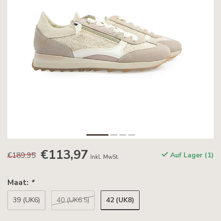
€113,97
€189,95
Auf Lager (1)
Inkl. MwSt.
Maat:
*
42 (UK8)
39 (UK6)
40 (UK6.5)