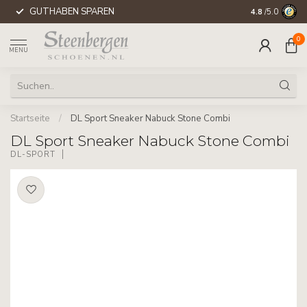
GUTHABEN SPAREN
WELTWEITE 
4.8
/5.0
0
MENU
Startseite
/
DL Sport Sneaker Nabuck Stone Combi
DL Sport Sneaker Nabuck Stone Combi
DL-SPORT