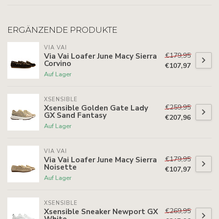
ERGÄNZENDE PRODUKTE
VIA VAI
€179,95
Via Vai Loafer June Macy Sierra
Corvino
€107,97
Auf Lager
XSENSIBLE
€259,95
Xsensible Golden Gate Lady
GX Sand Fantasy
€207,96
Auf Lager
VIA VAI
€179,95
Via Vai Loafer June Macy Sierra
Noisette
€107,97
Auf Lager
XSENSIBLE
€269,95
Xsensible Sneaker Newport GX
White