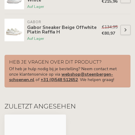
€215,96
Auf Lager
GABOR
€134,95
Gabor Sneaker Beige Offwhite
Platin Raffia H
€80,97
Auf Lager
HEB JE VRAGEN OVER DIT PRODUCT?
Of heb je hulp nodig bij je bestelling? Neem contact met
onze klantenservice op via
webshop@steenbergen-
schoenen.nl
of
+31 (0)548 512652
. We helpen graag!
ZULETZT ANGESEHEN