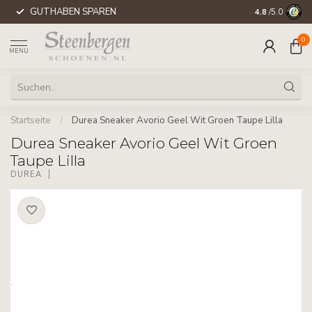
GUTHABEN SPAREN
WELTWEITE 
4.8
/5.0
0
MENU
Startseite
/
Durea Sneaker Avorio Geel Wit Groen Taupe Lilla
Durea Sneaker Avorio Geel Wit Groen
Taupe Lilla
DUREA