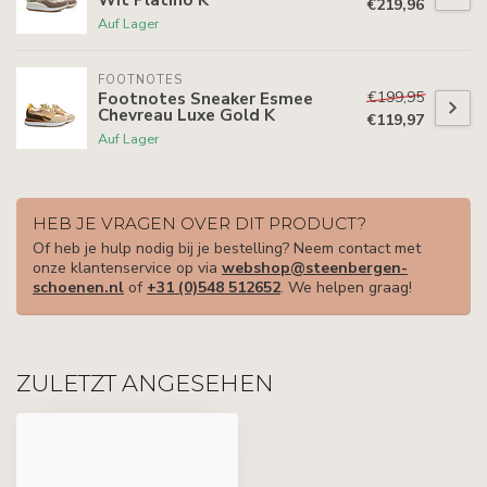
€219,96
Auf Lager
FOOTNOTES
€199,95
Footnotes Sneaker Esmee
Chevreau Luxe Gold K
€119,97
Auf Lager
HEB JE VRAGEN OVER DIT PRODUCT?
Of heb je hulp nodig bij je bestelling? Neem contact met
onze klantenservice op via
webshop@steenbergen-
schoenen.nl
of
+31 (0)548 512652
. We helpen graag!
ZULETZT ANGESEHEN