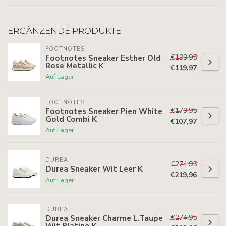
ERGÄNZENDE PRODUKTE
FOOTNOTES
€199,95
Footnotes Sneaker Esther Old
Rose Metallic K
€119,97
Auf Lager
FOOTNOTES
€179,95
Footnotes Sneaker Pien White
Gold Combi K
€107,97
Auf Lager
DUREA
€274,95
Durea Sneaker Wit Leer K
€219,96
Auf Lager
DUREA
€274,95
Durea Sneaker Charme L.Taupe
Wit Platino K