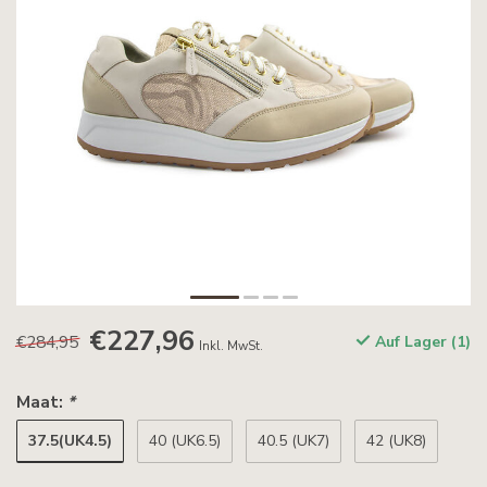
€227,96
€284,95
Auf Lager (1)
Inkl. MwSt.
Maat:
*
37.5(UK4.5)
40 (UK6.5)
40.5 (UK7)
42 (UK8)