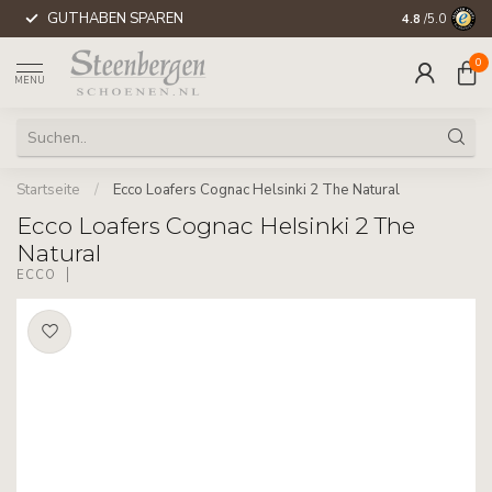
GUTHABEN SPAREN
WELTWEITE 
4.8
/5.0
0
MENU
Startseite
/
Ecco Loafers Cognac Helsinki 2 The Natural
Ecco Loafers Cognac Helsinki 2 The
Natural
ECCO