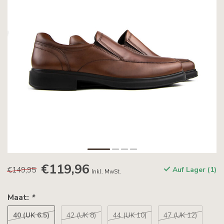
€119,96
€149,95
Auf Lager (1)
Inkl. MwSt.
Maat:
*
40 (UK 6.5)
42 (UK 8)
44 (UK 10)
47 (UK 12)