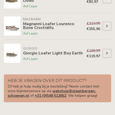
Dodo
€83,97
Auf Lager
MAGNANNI
€319,95
Magnanni Loafer Lourenco
Bone Crostidifu
€255,96
Auf Lager
GIORGIO
€199,95
Giorgio Loafer Light Boy Earth
€119,97
Auf Lager
HEB JE VRAGEN OVER DIT PRODUCT?
Of heb je hulp nodig bij je bestelling? Neem contact met
onze klantenservice op via
webshop@steenbergen-
schoenen.nl
of
+31 (0)548 512652
. We helpen graag!