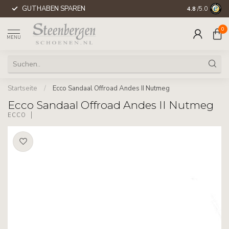
GUTHABEN SPAREN
WELTWEITE 
4.8
/5.0
0
MENU
Startseite
/
Ecco Sandaal Offroad Andes II Nutmeg
Ecco Sandaal Offroad Andes II Nutmeg
ECCO