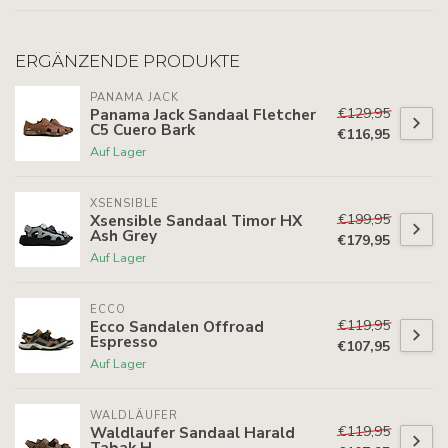
ERGÄNZENDE PRODUKTE
PANAMA JACK
€129,95
Panama Jack Sandaal Fletcher
C5 Cuero Bark
€116,95
Auf Lager
XSENSIBLE
€199,95
Xsensible Sandaal Timor HX
Ash Grey
€179,95
Auf Lager
ECCO
€119,95
Ecco Sandalen Offroad
Espresso
€107,95
Auf Lager
WALDLÄUFER
€119,95
Waldlaufer Sandaal Harald
Tabak H