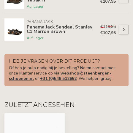
€107,95
Auf Lager
PANAMA JACK
€119,95
Panama Jack Sandaal Stanley
C1 Marron Brown
€107,95
Auf Lager
HEB JE VRAGEN OVER DIT PRODUCT?
Of heb je hulp nodig bij je bestelling? Neem contact met
onze klantenservice op via
webshop@steenbergen-
schoenen.nl
of
+31 (0)548 512652
. We helpen graag!
ZULETZT ANGESEHEN