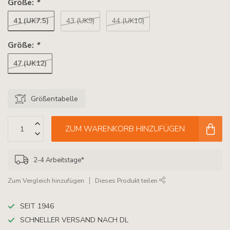
Größe:
*
41 (UK7.5)
43 (UK9)
44 (UK10)
Größe:
*
47 (UK12)
Größentabelle
ZUM WARENKORB HINZUFÜGEN
2-4 Arbeitstage*
Zum Vergleich hinzufügen
Dieses Produkt teilen
SEIT 1946
SCHNELLER VERSAND NACH DL