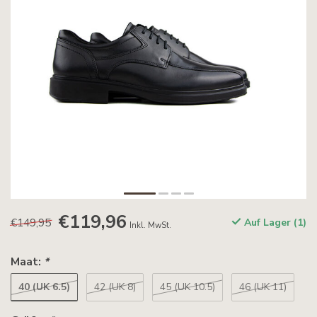
€119,96
€149,95
Auf Lager (1)
Inkl. MwSt.
Maat:
*
40 (UK 6.5)
42 (UK 8)
45 (UK 10.5)
46 (UK 11)