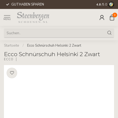
GUTHABEN SPAREN
WELTWEITE 
4.8
/5.0
0
MENU
Startseite
/
Ecco Schnürschuh Helsinki 2 Zwart
Ecco Schnürschuh Helsinki 2 Zwart
ECCO