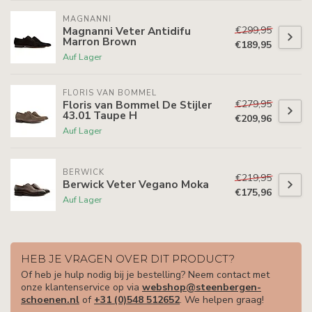
MAGNANNI
€299,95
Magnanni Veter Antidifu
Marron Brown
€189,95
Auf Lager
FLORIS VAN BOMMEL
€279,95
Floris van Bommel De Stijler
43.01 Taupe H
€209,96
Auf Lager
BERWICK
€219,95
Berwick Veter Vegano Moka
€175,96
Auf Lager
HEB JE VRAGEN OVER DIT PRODUCT?
Of heb je hulp nodig bij je bestelling? Neem contact met
onze klantenservice op via
webshop@steenbergen-
schoenen.nl
of
+31 (0)548 512652
. We helpen graag!