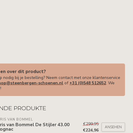
gen over dit product?
p nodig bij je bestelling? Neem contact met onze klantenservice
op@steenbergen-schoenen.nl
of
+31 (0)548 512652
. We
!
NDE PRODUKTE
RIS VAN BOMMEL
€299,95
ris van Bommel De Stijler 43.00
ANSEHEN
Cognac
€224,96