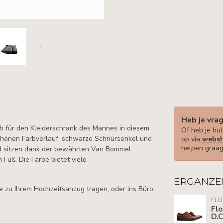
Heb je vra
h für den Kleiderschrank des Mannes in diesem
Of heb je hul
schönen Farbverlauf, schwarze Schnürsenkel und
op via
websh
helpen graag
und sitzen dank der bewährten Van Bommel
Fuß. Die Farbe bietet viele
ERGÄNZE
ie zu Ihrem Hochzeitsanzug tragen, oder ins Büro
FLO
Flo
D.