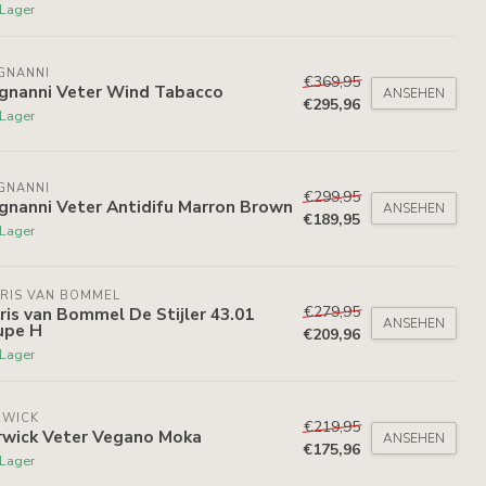
 Lager
GNANNI
€369,95
gnanni Veter Wind Tabacco
ANSEHEN
€295,96
 Lager
GNANNI
€299,95
gnanni Veter Antidifu Marron Brown
ANSEHEN
€189,95
 Lager
RIS VAN BOMMEL
€279,95
ris van Bommel De Stijler 43.01
ANSEHEN
upe H
€209,96
 Lager
RWICK
€219,95
rwick Veter Vegano Moka
ANSEHEN
€175,96
 Lager