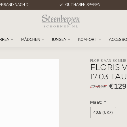
ERSAND NACH DL
GUTHABEN SPAREN
RREN
MÄDCHEN
JUNGEN
KOMFORT
ACCESSO
FLORIS VAN BOMME
FLORIS 
17.03 TA
€129
€259,95
Maat:
*
40.5 (UK7)