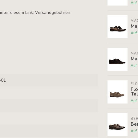
Auf
unter diesem Link: Versandgebühren
MA
Ma
Auf
MA
Ma
Auf
-01
FLO
Flo
Ta
Auf
BE
Be
Auf