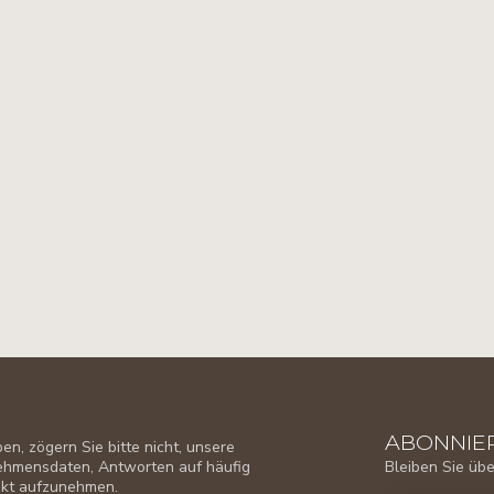
ABONNIER
n, zögern Sie bitte nicht, unsere
Bleiben Sie üb
nehmensdaten, Antworten auf häufig
takt aufzunehmen.