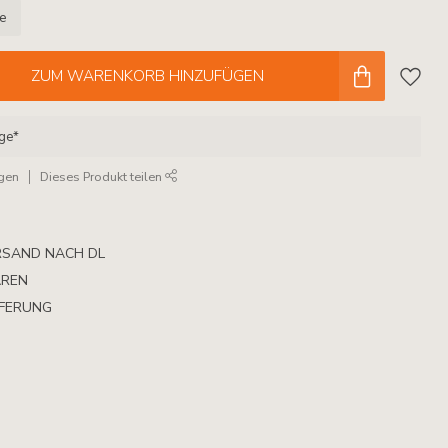
le
ZUM WARENKORB HINZUFÜGEN
age*
ügen
Dieses Produkt teilen
RSAND NACH DL
AREN
EFERUNG