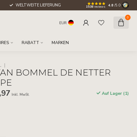
WELTWEITE LIEFERUNG
4.8
/5.0
1538
reviews
0
EUR
IRES
RABATT
MARKEN
L
VAN BOMMEL DE NETTER
UPE
,97
Auf Lager (1)
Inkl. MwSt.