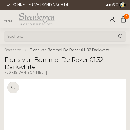
SCHNELLER VERSAND NACH DL
GUTHABEN S
4.8
/5.0
0
MENU
Startseite
/
Floris van Bommel De Rezer 01.32 Darkwhite
Floris van Bommel De Rezer 01.32
Darkwhite
FLORIS VAN BOMMEL