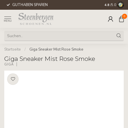
GUTHABEN SPAREN
WELTWEITE 
4.8
/5.0
0
MENU
Startseite
/
Giga Sneaker Mist Rose Smoke
Giga Sneaker Mist Rose Smoke
GIGA