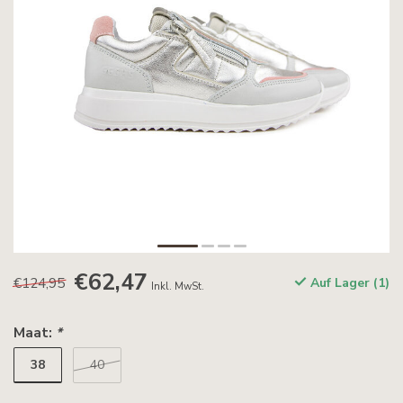
€62,47
€124,95
Auf Lager (1)
Inkl. MwSt.
Maat:
*
38
40