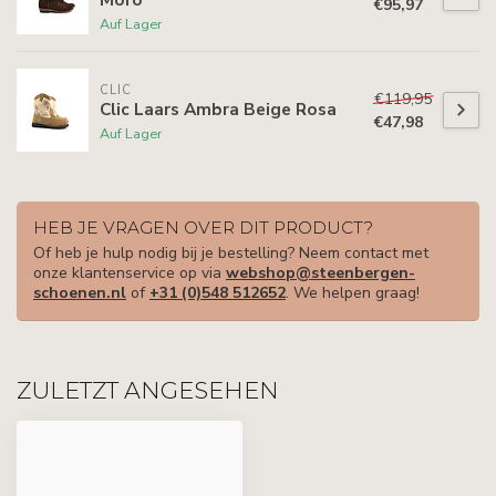
€95,97
Auf Lager
CLIC
€119,95
Clic Laars Ambra Beige Rosa
€47,98
Auf Lager
HEB JE VRAGEN OVER DIT PRODUCT?
Of heb je hulp nodig bij je bestelling? Neem contact met
onze klantenservice op via
webshop@steenbergen-
schoenen.nl
of
+31 (0)548 512652
. We helpen graag!
ZULETZT ANGESEHEN