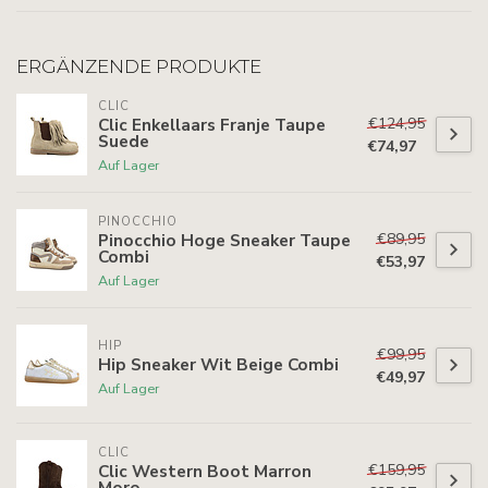
ERGÄNZENDE PRODUKTE
CLIC
€124,95
Clic Enkellaars Franje Taupe
Suede
€74,97
Auf Lager
PINOCCHIO
€89,95
Pinocchio Hoge Sneaker Taupe
Combi
€53,97
Auf Lager
HIP
€99,95
Hip Sneaker Wit Beige Combi
€49,97
Auf Lager
CLIC
€159,95
Clic Western Boot Marron
Moro