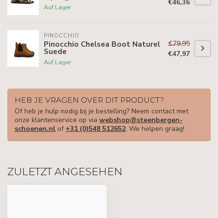
€46,36
Auf Lager
PINOCCHIO
€79,95
Pinocchio Chelsea Boot Naturel
Suede
€47,97
Auf Lager
HEB JE VRAGEN OVER DIT PRODUCT?
Of heb je hulp nodig bij je bestelling? Neem contact met
onze klantenservice op via
webshop@steenbergen-
schoenen.nl
of
+31 (0)548 512652
. We helpen graag!
ZULETZT ANGESEHEN