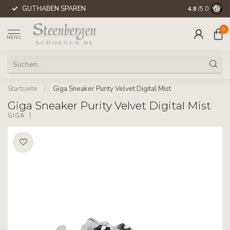
GUTHABEN SPAREN
WELTWEITE 
4.8
/5.0
0
MENU
Startseite
/
Giga Sneaker Purity Velvet Digital Mist
Giga Sneaker Purity Velvet Digital Mist
GIGA