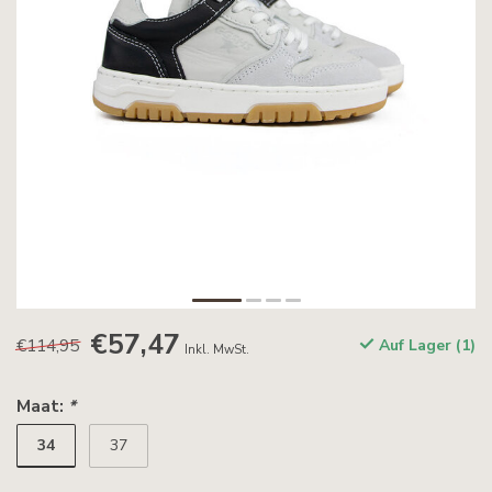
€57,47
€114,95
Auf Lager (1)
Inkl. MwSt.
Maat:
*
34
37