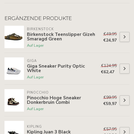
ERGÄNZENDE PRODUKTE
BIRKENSTOCK
€49,95
Birkenstock Teenslipper Gizeh
Smaragd Green
€24,97
Auf Lager
GIGA
€124,95
Giga Sneaker Purity Optic
White
€62,47
Auf Lager
PINOCCHIO
€99,95
Pinocchio Hoge Sneaker
Donkerbruin Combi
€59,97
Auf Lager
KIPLING
€57,95
Kipling Juan 3 Black