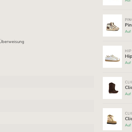
Auf
PI
Pi
Auf
 Überweisung
HIP
Hi
Auf
CLI
Cl
Auf
CLI
Cli
Auf