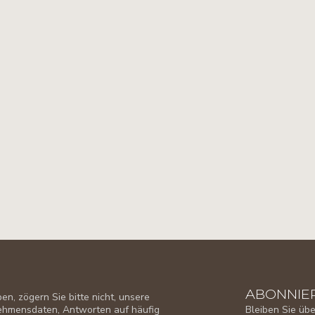
ABONNIER
n, zögern Sie bitte nicht, unsere
Bleiben Sie üb
nehmensdaten, Antworten auf häufig