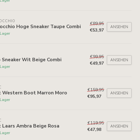
 Lager
NOCCHIO
€89,95
nocchio Hoge Sneaker Taupe Combi
ANSEHEN
€53,97
 Lager
€99,95
p Sneaker Wit Beige Combi
ANSEHEN
€49,97
 Lager
C
€159,95
ic Western Boot Marron Moro
ANSEHEN
€95,97
 Lager
C
€119,95
c Laars Ambra Beige Rosa
ANSEHEN
€47,98
 Lager