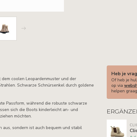
Heb je vra
it dem coolen Leopardenmuster und der
Of heb je hul
 Strahlen. Schwarze Schnürsenkel durch goldene
op via
websh
helpen graag
ute Passform, während die robuste schwarze
ssen sich die Boots kinderleicht an- und
ERGÄNZE
nziehen möchten.
CLI
ch aus, sondern ist auch bequem und stabil
Cli