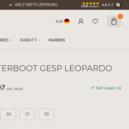
WELTWEITE LIEFERUNG
4.8
/5.0
1538
reviews
0
EUR
IRES
RABATT
MARKEN
ETERBOOT GESP LEOPARDO
97
Auf Lager (1)
Inkl. MwSt.
36
37
39