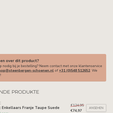
gen over dit product?
p nodig bij je bestelling? Neem contact met onze klantenservice
op@steenbergen-schoenen.nl
of
+31 (0)548 512652
. We
!
NDE PRODUKTE
C
€124,95
c Enkellaars Franje Taupe Suede
ANSEHEN
€74,97