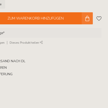
le
ZUM WARENKORB HINZUFÜGEN
age*
ügen
Dieses Produkt teilen
RSAND NACH DL
AREN
EFERUNG