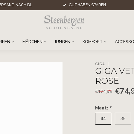
ERSAND NACH DL
GUTHABEN SPAREN
RREN
MÄDCHEN
JUNGEN
KOMFORT
ACCESSO
GIGA
GIGA V
ROSE
€74,
€124,95
Maat:
*
34
35