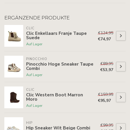
ERGÄNZENDE PRODUKTE
CLIC
€124,95
Clic Enkellaars Franje Taupe
Suede
€74,97
Auf Lager
PINOCCHIO
€89,95
Pinocchio Hoge Sneaker Taupe
Combi
€53,97
Auf Lager
CLIC
€159,95
Clic Western Boot Marron
Moro
€95,97
Auf Lager
HIP
€99,95
Hip Sneaker Wit Beige Combi