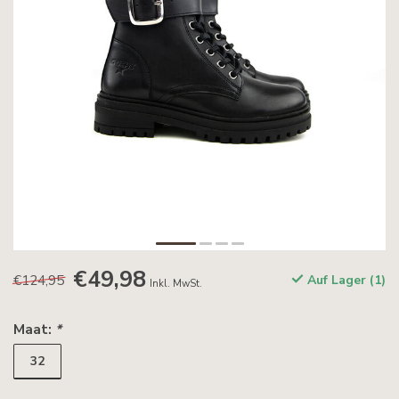
€49,98
€124,95
Auf Lager (1)
Inkl. MwSt.
Maat:
*
32