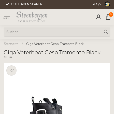
GUTHABEN SPAREN
WELTWEITE 
4.8
/5.0
0
MENU
Startseite
/
Giga Veterboot Gesp Tramonto Black
Giga Veterboot Gesp Tramonto Black
GIGA