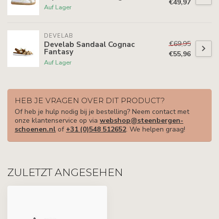
€49,97
Auf Lager
DEVELAB
€69,95
Develab Sandaal Cognac
Fantasy
€55,96
Auf Lager
HEB JE VRAGEN OVER DIT PRODUCT?
Of heb je hulp nodig bij je bestelling? Neem contact met
onze klantenservice op via
webshop@steenbergen-
schoenen.nl
of
+31 (0)548 512652
. We helpen graag!
ZULETZT ANGESEHEN