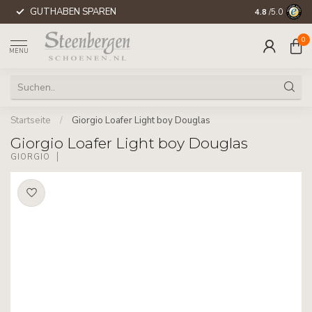
GUTHABEN SPAREN
WELTWEITE 
4.8
/5.0
0
MENU
Startseite
/
Giorgio Loafer Light boy Douglas
Giorgio Loafer Light boy Douglas
GIORGIO