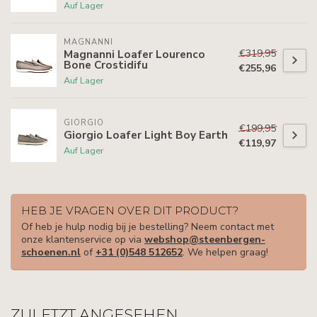
Auf Lager
MAGNANNI
€319,95
Magnanni Loafer Lourenco
Bone Crostidifu
€255,96
Auf Lager
GIORGIO
€199,95
Giorgio Loafer Light Boy Earth
€119,97
Auf Lager
HEB JE VRAGEN OVER DIT PRODUCT?
Of heb je hulp nodig bij je bestelling? Neem contact met
onze klantenservice op via
webshop@steenbergen-
schoenen.nl
of
+31 (0)548 512652
. We helpen graag!
ZULETZT ANGESEHEN