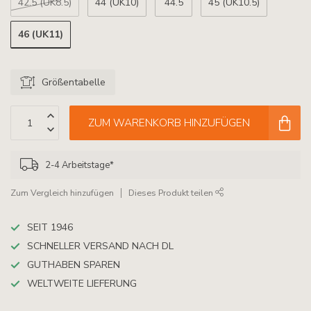
42.5 (UK8.5)
44 (UK10)
44.5
45 (UK10.5)
46 (UK11)
Größentabelle
ZUM WARENKORB HINZUFÜGEN
2-4 Arbeitstage*
Zum Vergleich hinzufügen
Dieses Produkt teilen
SEIT 1946
SCHNELLER VERSAND NACH DL
GUTHABEN SPAREN
WELTWEITE LIEFERUNG