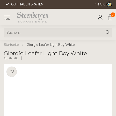
GUTHABEN SPAREN
WELTWEITE 
4.8
/5.0
0
MENU
Startseite
/
Giorgio Loafer Light Boy White
Giorgio Loafer Light Boy White
GIORGIO