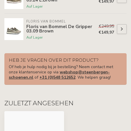
€149,97
Auf Lager
FLORIS VAN BOMMEL
€249,95
Floris van Bommel De Gripper
03.09 Brown
€149,97
Auf Lager
HEB JE VRAGEN OVER DIT PRODUCT?
Of heb je hulp nodig bij je bestelling? Neem contact met
onze klantenservice op via
webshop@steenbergen-
schoenen.nl
of
+31 (0)548 512652
. We helpen graag!
ZULETZT ANGESEHEN