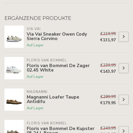
ERGÄNZENDE PRODUKTE
VIA VAI
€219,95
Via Vai Sneaker Owen Cody
Sierra Corvino
€131,97
Auf Lager
FLORIS VAN BOMMEL
€239,95
Floris van Bommel De Zager
02.45 White
€143,97
Auf Lager
MAGNANNI
€299,95
Magnanni Loafer Taupe
Antidifu
€179,95
Auf Lager
FLORIS VAN BOMMEL
€249,95
Floris van Bommel De Kupster
05.24 L.Brown