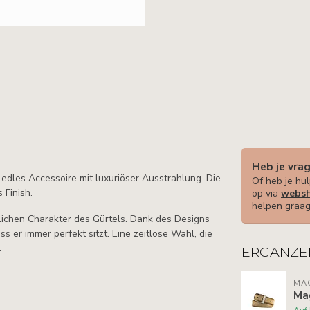
Heb je vra
d edles Accessoire mit luxuriöser Ausstrahlung. Die
Of heb je hul
 Finish.
op via
websh
helpen graag
lichen Charakter des Gürtels. Dank des Designs
s er immer perfekt sitzt. Eine zeitlose Wahl, die
.
ERGÄNZE
MA
Ma