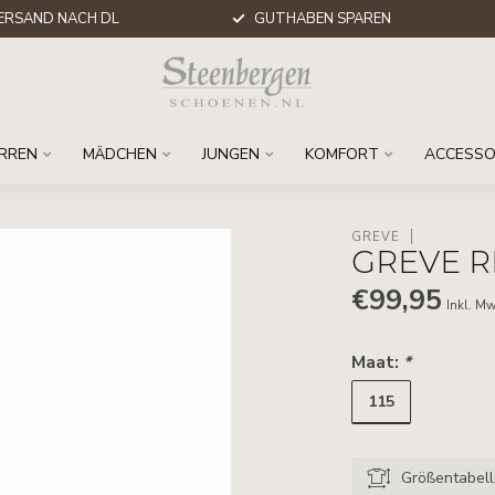
ERSAND NACH DL
GUTHABEN SPAREN
RREN
MÄDCHEN
JUNGEN
KOMFORT
ACCESSO
GREVE
GREVE R
€99,95
Inkl. Mw
Maat:
*
115
Größentabel