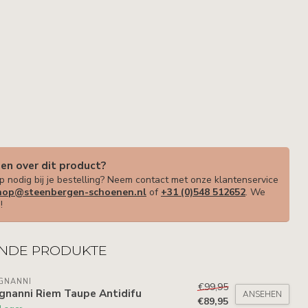
gen over dit product?
p nodig bij je bestelling? Neem contact met onze klantenservice
op@steenbergen-schoenen.nl
of
+31 (0)548 512652
. We
!
NDE PRODUKTE
GNANNI
€99,95
gnanni Riem Taupe Antidifu
ANSEHEN
€89,95