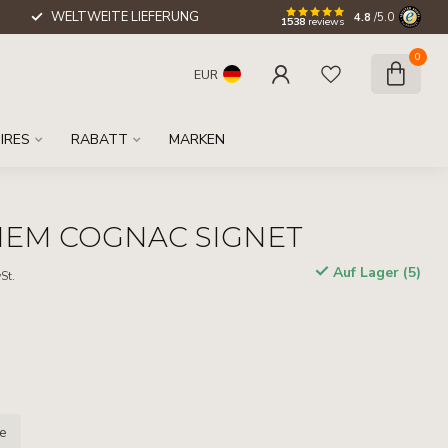
WELTWEITE LIEFERUNG
4.8
/5.0
1538
reviews
0
EUR
IRES
RABATT
MARKEN
IEM COGNAC SIGNET
Auf Lager (5)
St.
le