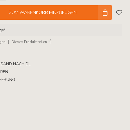
ZUM WARENKORB HINZUFÜGEN
age*
ügen
Dieses Produkt teilen
RSAND NACH DL
AREN
EFERUNG