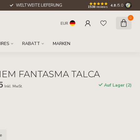
WELTWEITE LIEFERUNG
4.8
/5.0
1538
reviews
0
EUR
IRES
RABATT
MARKEN
IEM FANTASMA TALCA
5
Auf Lager (2)
Inkl. MwSt.
le