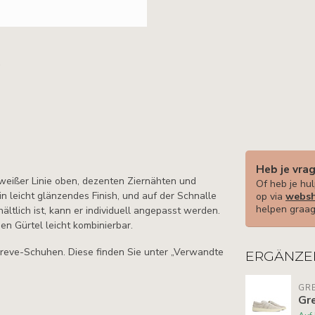
Heb je vra
 weißer Linie oben, dezenten Ziernähten und
Of heb je hul
n leicht glänzendes Finish, und auf der Schnalle
op via
websh
helpen graag
ältlich ist, kann er individuell angepasst werden.
n Gürtel leicht kombinierbar.
reve-Schuhen. Diese finden Sie unter „Verwandte
ERGÄNZE
GR
Gr