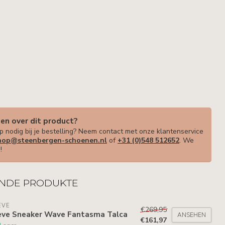
gen over dit product?
p nodig bij je bestelling? Neem contact met onze klantenservice
op@steenbergen-schoenen.nl
of
+31 (0)548 512652
. We
!
NDE PRODUKTE
EVE
€269,95
eve Sneaker Wave Fantasma Talca
ANSEHEN
€161,97