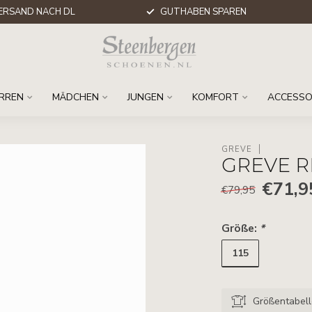
ERSAND NACH DL
GUTHABEN SPAREN
RREN
MÄDCHEN
JUNGEN
KOMFORT
ACCESSO
GREVE
GREVE R
€71,9
€79,95
Größe:
*
115
Größentabel