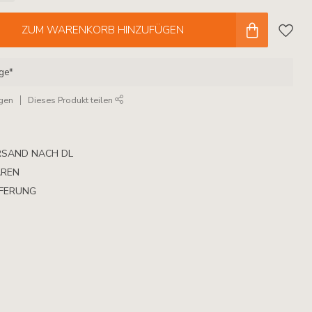
ZUM WARENKORB HINZUFÜGEN
age*
ügen
Dieses Produkt teilen
RSAND NACH DL
AREN
EFERUNG