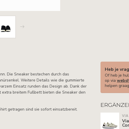
Heb je vra
ann. Die Sneaker bestechen durch das
Of heb je hul
hnürsenkel. Weitere Details wie die gummierte
op via
websh
helpen graag
arzem Einsatz runden das Design ab. Dank der
 extra breitem Fußbett bieten die Sneaker den
ERGÄNZE
hirt getragen sind sie sofort einsatzbereit.
VIA
Via
Cor