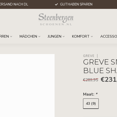
ERSAND NACH DL
GUTHABEN SPAREN
RREN
MÄDCHEN
JUNGEN
KOMFORT
ACCESSO
GREVE
GREVE S
BLUE S
€231
€289,95
Maat:
*
43 (9)