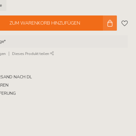
le
ZUM WARENKORB HINZUFÜGEN
age*
ügen
Dieses Produkt teilen
RSAND NACH DL
AREN
EFERUNG