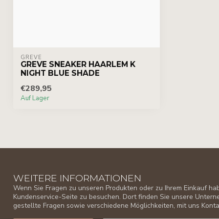
GREVE
GREVE SNEAKER HAARLEM K
NIGHT BLUE SHADE
€289,95
Auf Lager
WEITERE INFORMATIONEN
Wenn Sie Fragen zu unseren Produkten oder zu Ihrem Einkauf habe
Kundenservice-Seite zu besuchen. Dort finden Sie unsere Unter
gestellte Fragen sowie verschiedene Möglichkeiten, mit uns Kon