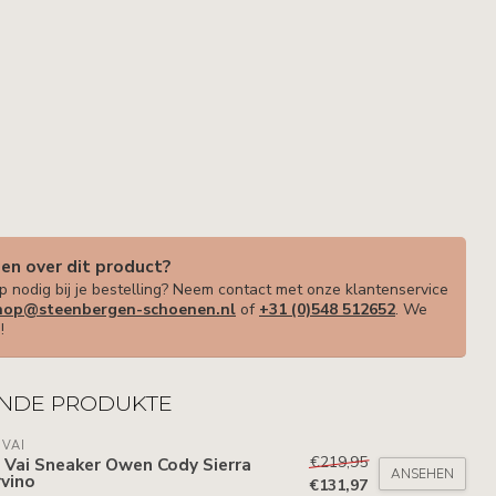
gen over dit product?
p nodig bij je bestelling? Neem contact met onze klantenservice
op@steenbergen-schoenen.nl
of
+31 (0)548 512652
. We
!
NDE PRODUKTE
 VAI
€219,95
 Vai Sneaker Owen Cody Sierra
ANSEHEN
vino
€131,97