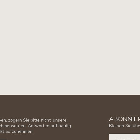
ABONNIER
n, zögern Sie bitte nicht, unsere
Bleiben Sie üb
nehmensdaten, Antworten auf häufig
takt aufzunehmen.