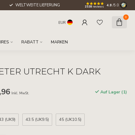
WELTWEITE LIEFERUNG
4.8
/5.0
1538
reviews
0
EUR
IRES
RABATT
MARKEN
ETER UTRECHT K DARK
,96
Auf Lager (1)
Inkl. MwSt.
43 (UK9)
43.5 (UK9.5)
45 (UK10.5)