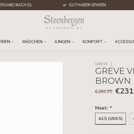
ERSAND NACH DL
GUTHABEN SPAREN
RREN
MÄDCHEN
JUNGEN
KOMFORT
ACCESSO
GREVE
GREVE V
BROWN
€231
€289,95
Maat:
*
42.5 (UK8.5)