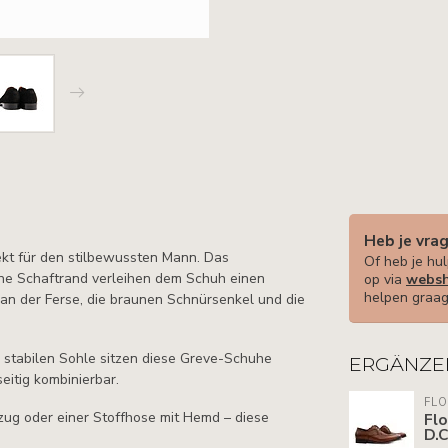
Heb je vra
kt für den stilbewussten Mann. Das
Of heb je hul
rne Schaftrand verleihen dem Schuh einen
op via
websh
helpen graag
 an der Ferse, die braunen Schnürsenkel und die
 stabilen Sohle sitzen diese Greve-Schuhe
ERGÄNZE
eitig kombinierbar.
FLO
zug oder einer Stoffhose mit Hemd – diese
Flo
D.