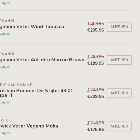
 Lager
GNANNI
€369,95
gnanni Veter Wind Tabacco
ANSEHEN
€295,96
 Lager
GNANNI
€299,95
gnanni Veter Antidifu Marron Brown
ANSEHEN
€189,95
 Lager
RIS VAN BOMMEL
€279,95
ris van Bommel De Stijler 43.01
ANSEHEN
upe H
€209,96
 Lager
RWICK
€219,95
rwick Veter Vegano Moka
ANSEHEN
€175,96
 Lager