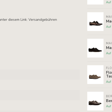
Auf
MA
unter diesem Link: Versandgebühren
Ma
Auf
MA
Ma
Auf
FLO
Flo
Ta
Auf
BE
Be
Auf