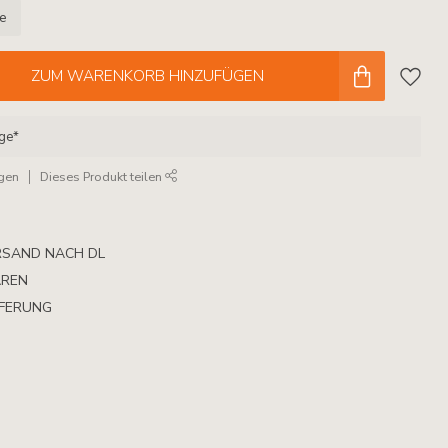
le
ZUM WARENKORB HINZUFÜGEN
age*
ügen
Dieses Produkt teilen
RSAND NACH DL
AREN
EFERUNG