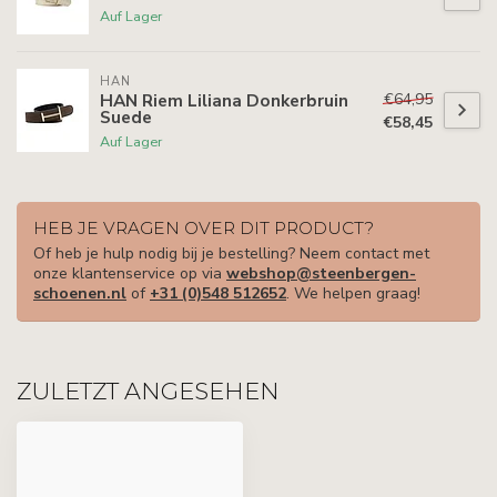
Auf Lager
HAN
€64,95
HAN Riem Liliana Donkerbruin
Suede
€58,45
Auf Lager
HEB JE VRAGEN OVER DIT PRODUCT?
Of heb je hulp nodig bij je bestelling? Neem contact met
onze klantenservice op via
webshop@steenbergen-
schoenen.nl
of
+31 (0)548 512652
. We helpen graag!
ZULETZT ANGESEHEN