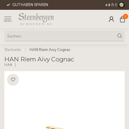
GUTHABEN SPAREN
WELTWEITE 
4.8
/5.0
0
MENU
Startseite
/
HAN Riem Aivy Cognac
HAN Riem Aivy Cognac
HAN