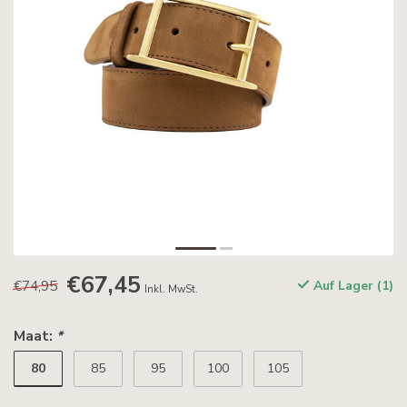
€67,45
€74,95
Auf Lager (1)
Inkl. MwSt.
Maat:
*
80
85
95
100
105