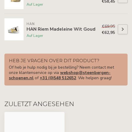
€58,45
Auf Lager
HAN
€69,95
HAN Riem Madeleine Wit Goud
€62,95
Auf Lager
HEB JE VRAGEN OVER DIT PRODUCT?
Of heb je hulp nodig bij je bestelling? Neem contact met
onze klantenservice op via
webshop@steenbergen-
schoenen.nl
of
+31 (0)548 512652
. We helpen graag!
ZULETZT ANGESEHEN