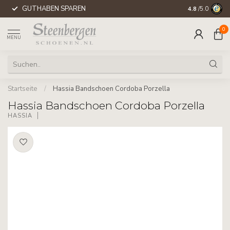
GUTHABEN SPAREN
WELTWEITE 
4.8
/5.0
0
MENU
Startseite
/
Hassia Bandschoen Cordoba Porzella
Hassia Bandschoen Cordoba Porzella
HASSIA