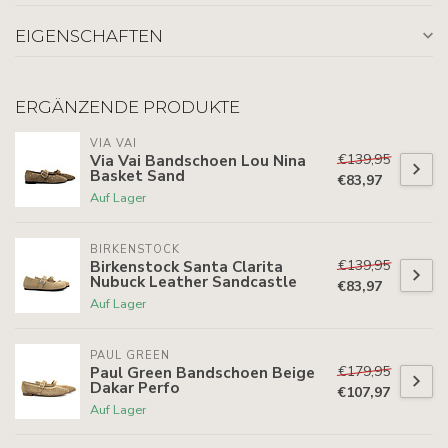
EIGENSCHAFTEN
ERGÄNZENDE PRODUKTE
VIA VAI
€139,95
Via Vai Bandschoen Lou Nina
Basket Sand
€83,97
Auf Lager
BIRKENSTOCK
€139,95
Birkenstock Santa Clarita
Nubuck Leather Sandcastle
€83,97
Auf Lager
PAUL GREEN
€179,95
Paul Green Bandschoen Beige
Dakar Perfo
€107,97
Auf Lager