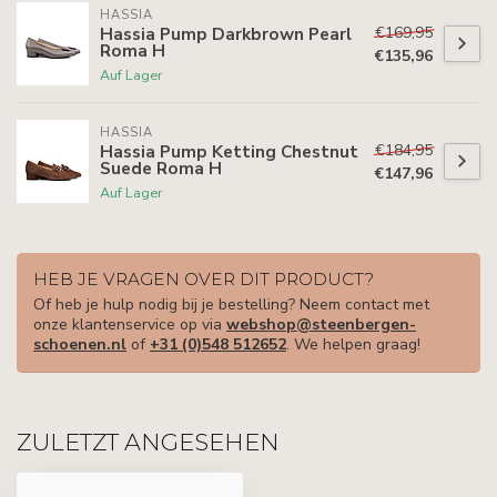
HASSIA
€169,95
Hassia Pump Darkbrown Pearl
Roma H
€135,96
Auf Lager
HASSIA
€184,95
Hassia Pump Ketting Chestnut
Suede Roma H
€147,96
Auf Lager
HEB JE VRAGEN OVER DIT PRODUCT?
Of heb je hulp nodig bij je bestelling? Neem contact met
onze klantenservice op via
webshop@steenbergen-
schoenen.nl
of
+31 (0)548 512652
. We helpen graag!
ZULETZT ANGESEHEN